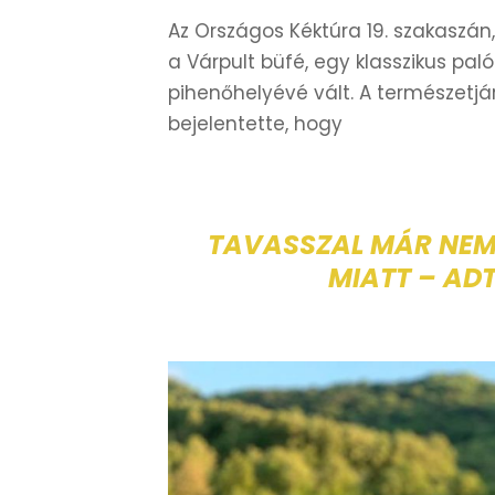
Az Országos Kéktúra 19. szakasz
a Várpult büfé, egy klasszikus pa
pihenőhelyévé vált. A természetj
bejelentette, hogy
TAVASSZAL MÁR NEM 
MIATT – ADT