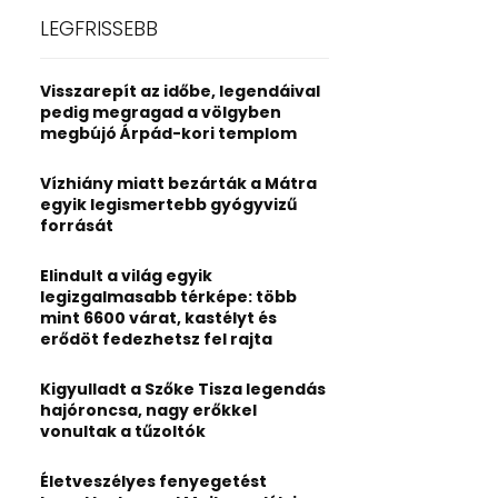
c
E
LEGFRISSEBB
h
f
A
o
Visszarepít az időbe, legendáival
r
R
pedig megragad a völgyben
:
megbújó Árpád-kori templom
C
Vízhiány miatt bezárták a Mátra
H
egyik legismertebb gyógyvizű
forrását
Elindult a világ egyik
legizgalmasabb térképe: több
mint 6600 várat, kastélyt és
erődöt fedezhetsz fel rajta
Kigyulladt a Szőke Tisza legendás
hajóroncsa, nagy erőkkel
vonultak a tűzoltók
Életveszélyes fenyegetést