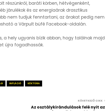
lt részünkről, baráti körben, hétvégenként,
b járulékok és az energiaárak drasztikus
bb nem tudjuk fenntartani, az árakat pedig nem
asható a Várpult büfé Facebook-oldalán.
, a hely ugyanis bízik abban, hogy találnak majd
et újra fogadhassák.
ÁG
INFLÁCIÓ
KÉKTÚRA
KÖVETKEZŐ CIKK
Az osztálykirándulások felé nyit az