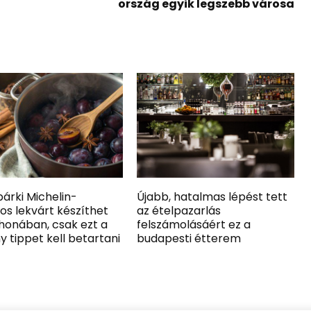
ország egyik legszebb városa
árki Michelin-
Újabb, hatalmas lépést tett
gos lekvárt készíthet
az ételpazarlás
honában, csak ezt a
felszámolásáért ez a
 tippet kell betartani
budapesti étterem