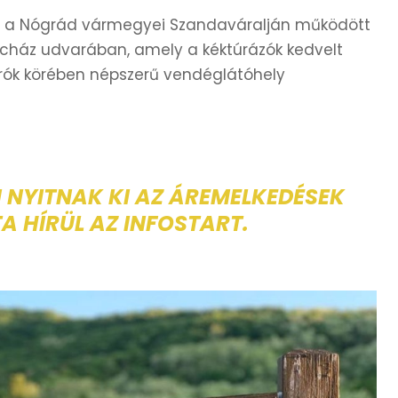
án, a Nógrád vármegyei Szandaváralján működött
lócház udvarában, amely a kéktúrázók kedvelt
árók körében népszerű vendéglátóhely
NYITNAK KI AZ ÁREMELKEDÉSEK
A HÍRÜL AZ INFOSTART.