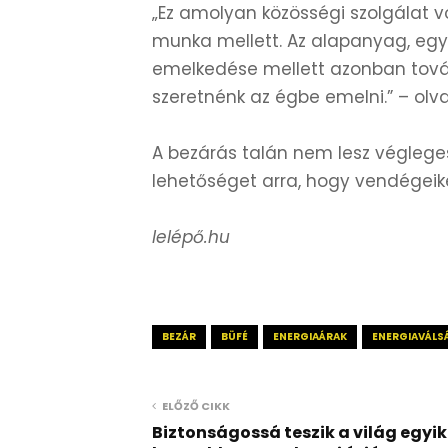
„Ez amolyan közösségi szolgálat vo
munka mellett. Az alapanyag, egyé
emelkedése mellett azonban tová
szeretnénk az égbe emelni.” – olv
A bezárás talán nem lesz végleges
lehetőséget arra, hogy vendégeik
lelépő.hu
BEZÁR
BÜFÉ
ENERGIAÁRAK
ENERGIAVÁLS
ELŐZŐ CIKK
Biztonságossá teszik a világ egyik