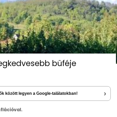
legkedvesebb büféje
›
lsők között legyen a Google-találatokban!
nflációval.