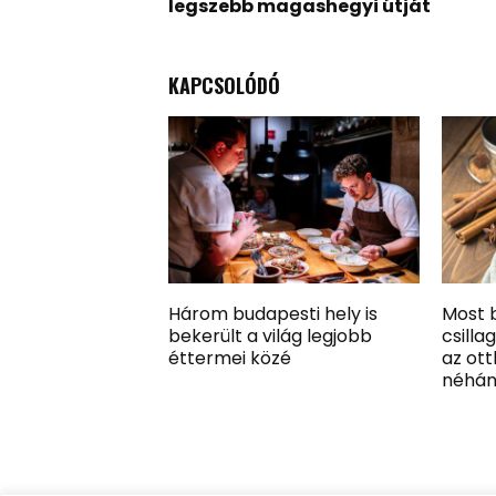
legszebb magashegyi útját
KAPCSOLÓDÓ
Három budapesti hely is
Most b
bekerült a világ legjobb
csilla
éttermei közé
az ott
néhány