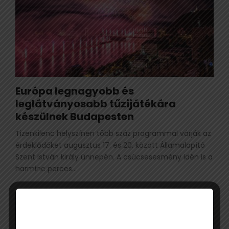
Európa legnagyobb és
leglátványosabb tűzijátékára
készülnek Budapesten
Tizenkilenc helyszínen több száz programmal várják az
érdeklődőket augusztus 17. és 20. között Államalapító
Szent István király ünnepén. A csúcsesesmény idén is a
harminc perces...