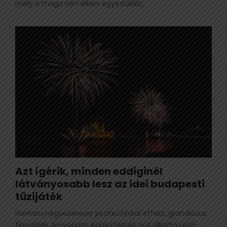
mely a maga nemében egyedülálló...
Azt ígérik, minden eddiginél
látványosabb lesz az idei budapesti
tűzijáték
Harmincnégyezerezer pirotechnikai effekt, grandiózus
fényjáték, lenyűgöző épületfestés, tűz alkotta úszó