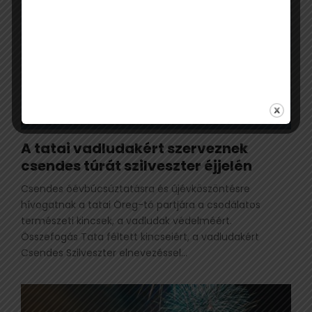
A tatai vadludakért szerveznek
csendes túrát szilveszter éjjelén
Csendes óévbúcsúztatásra és újévköszöntésre
hívogatnak a tatai Öreg-tó partjára a csodálatos
természeti kincsek, a vadludak védelméért.
Összefogás Tata féltett kincseiért, a vadludakért
Csendes Szilveszter elnevezéssel...