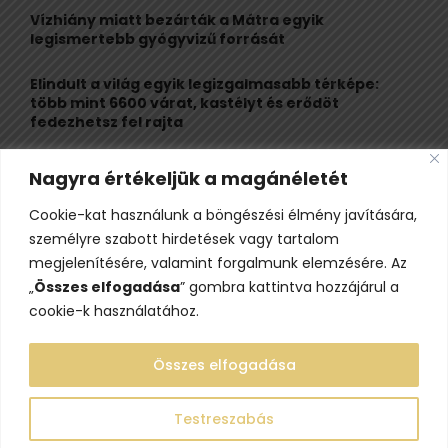
C
Vízhiány miatt bezárták a Mátra egyik
legismertebb gyógyvizű forrását
H
Elindult a világ egyik legizgalmasabb térképe:
több mint 6600 várat, kastélyt és erődöt
fedezhetsz fel rajta
Kigyulladt a Szőke Tisza legendás hajóroncsa,
Nagyra értékeljük a magánéletét
nagy erőkkel vonultak a tűzoltók
Cookie-kat használunk a böngészési élmény javítására,
Életveszélyes fenyegetést kapott, elmarad Majka
személyre szabott hirdetések vagy tartalom
erdélyi koncertje
megjelenítésére, valamint forgalmunk elemzésére. Az
„
Összes elfogadása
” gombra kattintva hozzájárul a
cookie-k használatához.
Összes elfogadása
Testreszabás