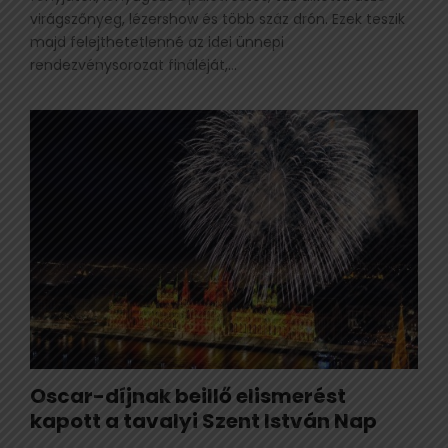
virágszőnyeg, lézershow és több száz drón. Ezek teszik
majd felejthetetlenné az idei ünnepi
rendezvénysorozat fináléját,...
Oscar-díjnak beillő elismerést
kapott a tavalyi Szent István Nap