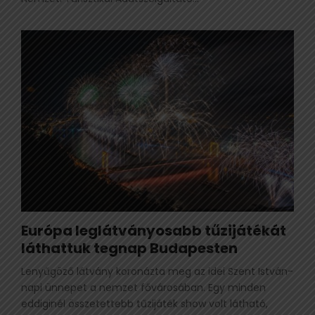
Európa leglátványosabb tűzijátékát
láthattuk tegnap Budapesten
Lenyűgöző látvány koronázta meg az idei Szent István-
napi ünnepet a nemzet fővárosában. Egy minden
eddiginél összetettebb tűzijáték show volt látható,