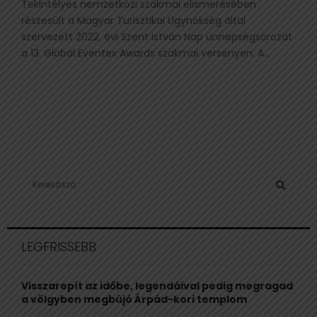
Tekintélyes nemzetközi szakmai elismerésében
részesült a Magyar Turisztikai Ügynökség által
szervezett 2022. évi Szent István Nap ünnepségsorozat
a 13. Global Eventex Awards szakmai versenyen. A...
S
e
a
S
r
c
E
LEGFRISSEBB
h
f
A
o
Visszarepít az időbe, legendáival pedig megragad
r
R
a völgyben megbújó Árpád-kori templom
: