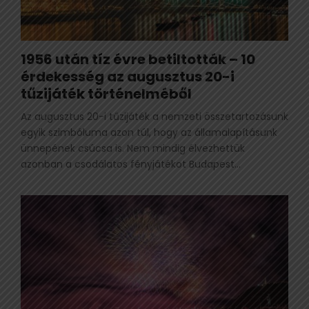
1956 után tíz évre betiltották – 10
érdekesség az augusztus 20-i
tűzijáték történelméből
Az augusztus 20-i tűzijáték a nemzeti összetartozásunk
egyik szimbóluma azon túl, hogy az államalapításunk
ünnepének csúcsa is. Nem mindig élvezhettük
azonban a csodálatos fényjátékot Budapest...