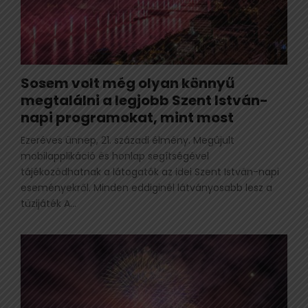
Sosem volt még olyan könnyű
megtalálni a legjobb Szent István-
napi programokat, mint most
Ezeréves ünnep, 21. századi élmény. Megújult
mobilapplikáció és honlap segítségével
tájékozódhatnak a látogatók az idei Szent István-napi
eseményekről. Minden eddiginél látványosabb lesz a
tüzijáték A...