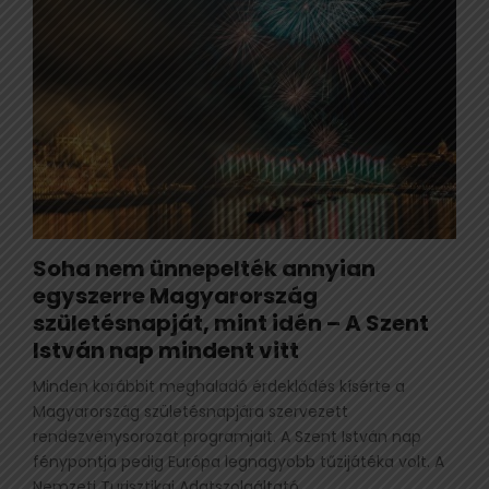
Soha nem ünnepelték annyian
egyszerre Magyarország
születésnapját, mint idén – A Szent
István nap mindent vitt
Minden korábbit meghaladó érdeklődés kísérte a
Magyarország születésnapjára szervezett
rendezvénysorozat programjait. A Szent István nap
fénypontja pedig Európa legnagyobb tűzijátéka volt. A
Nemzeti Turisztikai Adatszolgáltató...