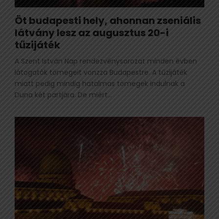
Öt budapesti hely, ahonnan zseniális
látvány lesz az augusztus 20-i
tűzijáték
A Szent István Nap rendezvénysorozat minden évben
látogatók tömegeit vonzza Budapestre. A tűzijáték
miatt pedig mindig hatalmas tömegek indulnak a
Duna két partjára. De miért...