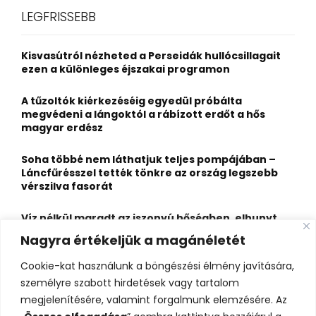
c
E
LEGFRISSEBB
h
f
A
o
Kisvasútról nézheted a Perseidák hullócsillagait
r
R
ezen a különleges éjszakai programon
:
C
A tűzoltók kiérkezéséig egyedül próbálta
megvédeni a lángoktól a rábízott erdőt a hős
H
magyar erdész
Soha többé nem láthatjuk teljes pompájában –
Láncfűrésszel tették tönkre az ország legszebb
vérszilva fasorát
Víz nélkül maradt az iszonyú hőségben, elhunyt
egy kiránduló a legnépszerűbb horvát
Nagyra értékeljük a magánéletét
hegységben
Cookie-kat használunk a böngészési élmény javítására,
Felbecsülhetetlen értékű honfoglaláskori
személyre szabott hirdetések vagy tartalom
leletegyüttes került elő Pest megyében – videóval
megjelenítésére, valamint forgalmunk elemzésére. Az