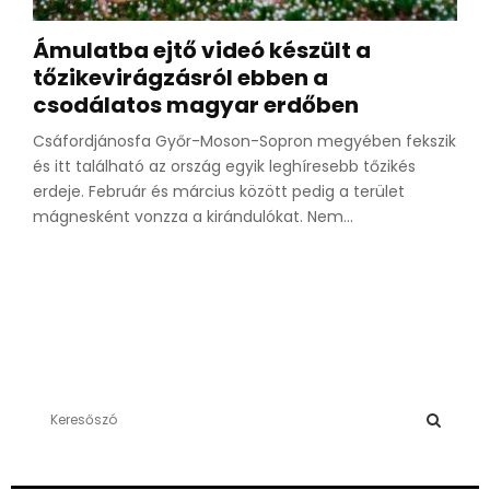
Ámulatba ejtő videó készült a
tőzikevirágzásról ebben a
csodálatos magyar erdőben
Csáfordjánosfa Győr-Moson-Sopron megyében fekszik
és itt található az ország egyik leghíresebb tőzikés
erdeje. Február és március között pedig a terület
mágnesként vonzza a kirándulókat. Nem...
S
e
a
S
r