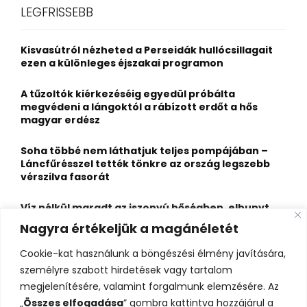
c
E
LEGFRISSEBB
h
f
A
o
Kisvasútról nézheted a Perseidák hullócsillagait
r
R
ezen a különleges éjszakai programon
:
C
A tűzoltók kiérkezéséig egyedül próbálta
megvédeni a lángoktól a rábízott erdőt a hős
H
magyar erdész
Soha többé nem láthatjuk teljes pompájában –
Láncfűrésszel tették tönkre az ország legszebb
vérszilva fasorát
Víz nélkül maradt az iszonyú hőségben, elhunyt
egy kiránduló a legnépszerűbb horvát
Nagyra értékeljük a magánéletét
hegységben
Cookie-kat használunk a böngészési élmény javítására,
Felbecsülhetetlen értékű honfoglaláskori
személyre szabott hirdetések vagy tartalom
leletegyüttes került elő Pest megyében – videóval
megjelenítésére, valamint forgalmunk elemzésére. Az
„
Összes elfogadása
” gombra kattintva hozzájárul a