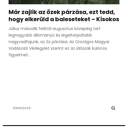
Már zajlik az őzek párzása, ezt tedd,
hogy elkerüld a baleseteket – Kisokos
Július második felétől augusztus közepéig tart
legnagyobb állományú és legelterjedtebb
nagyvadfajunk, az őz párzása. Az Országos Magyar
Vadászati Védegylet szerint ez az időszak különös
figyelmet...
S
e
a
S
r