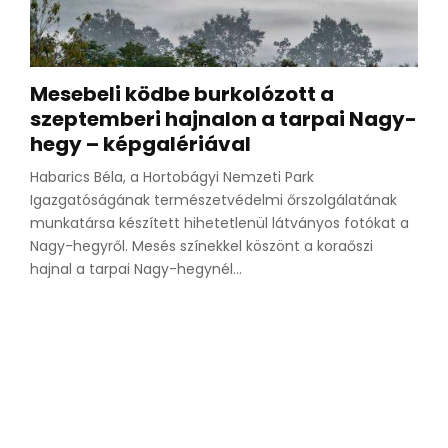
Mesebeli ködbe burkolózott a
szeptemberi hajnalon a tarpai Nagy-
hegy – képgalériával
Habarics Béla, a Hortobágyi Nemzeti Park
Igazgatóságának természetvédelmi őrszolgálatának
munkatársa készített hihetetlenül látványos fotókat a
Nagy-hegyről. Mesés színekkel köszönt a koraőszi
hajnal a tarpai Nagy-hegynél...
S