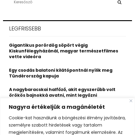
e
a
S
r
c
E
LEGFRISSEBB
h
f
A
o
Gigantikus porördög söpört végig
r
R
Kiskunfélegyházánál, magyar természetfilmes
:
vette videóra
C
Egy csodás balatoni kilátópontnál nyílik meg
H
Tündérország kapuja
A nagybaracskai halfőző, akit egyszerűbb volt
örökös bajnokká avatni, mint legyőzni
Nagyra értékeljük a magánéletét
10 érdekesség a hosszú útra készülő gólyákról
Cookie-kat használunk a böngészési élmény javítására,
Kisvasútról nézheted a Perseidák hullócsillagait
személyre szabott hirdetések vagy tartalom
ezen a különleges éjszakai programon
megjelenítésére, valamint forgalmunk elemzésére. Az