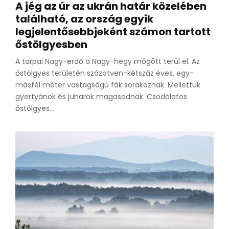
A jég az úr az ukrán határ közelében
található, az ország egyik
legjelentősebbjeként számon tartott
őstölgyesben
A tarpai Nagy-erdő a Nagy-hegy mögött terül el. Az
őstölgyes területén százötven-kétszáz éves, egy-
másfél méter vastagságú fák sorakoznak. Mellettük
gyertyánok és juharok magasodnak. Csodálatos
őstölgyes...