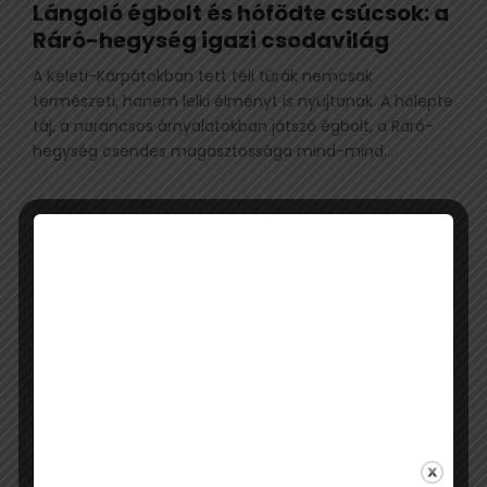
Lángoló égbolt és hófödte csúcsok: a
Ráró-hegység igazi csodavilág
A Keleti-Kárpátokban tett téli túrák nemcsak
természeti, hanem lelki élményt is nyújtanak. A hólepte
táj, a narancsos árnyalatokban játszó égbolt, a Ráró-
hegység csendes magasztossága mind-mind...