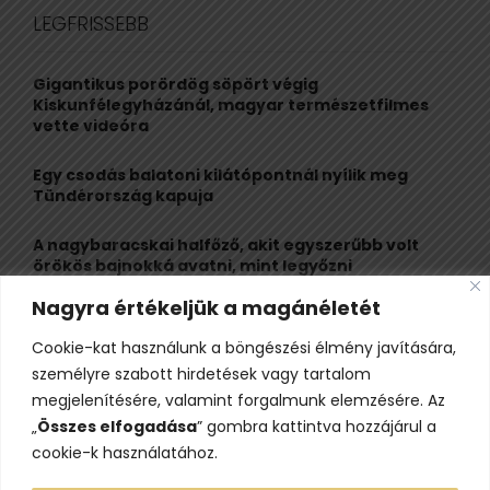
c
E
LEGFRISSEBB
h
f
A
o
Gigantikus porördög söpört végig
r
R
Kiskunfélegyházánál, magyar természetfilmes
:
vette videóra
C
Egy csodás balatoni kilátópontnál nyílik meg
H
Tündérország kapuja
A nagybaracskai halfőző, akit egyszerűbb volt
örökös bajnokká avatni, mint legyőzni
Nagyra értékeljük a magánéletét
10 érdekesség a hosszú útra készülő gólyákról
Cookie-kat használunk a böngészési élmény javítására,
Kisvasútról nézheted a Perseidák hullócsillagait
személyre szabott hirdetések vagy tartalom
ezen a különleges éjszakai programon
megjelenítésére, valamint forgalmunk elemzésére. Az
„
Összes elfogadása
” gombra kattintva hozzájárul a
cookie-k használatához.