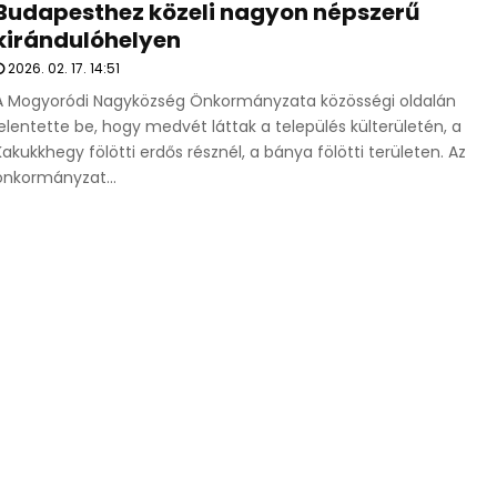
Budapesthez közeli nagyon népszerű
kirándulóhelyen
2026. 02. 17. 14:51
A Mogyoródi Nagyközség Önkormányzata közösségi oldalán
jelentette be, hogy medvét láttak a település külterületén, a
Kakukkhegy fölötti erdős résznél, a bánya fölötti területen. Az
önkormányzat...