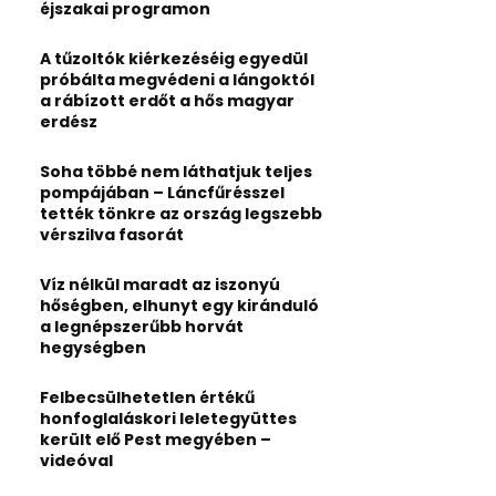
:
éjszakai programon
C
A tűzoltók kiérkezéséig egyedül
H
próbálta megvédeni a lángoktól
a rábízott erdőt a hős magyar
erdész
Soha többé nem láthatjuk teljes
pompájában – Láncfűrésszel
tették tönkre az ország legszebb
vérszilva fasorát
Víz nélkül maradt az iszonyú
hőségben, elhunyt egy kiránduló
a legnépszerűbb horvát
hegységben
Felbecsülhetetlen értékű
honfoglaláskori leletegyüttes
került elő Pest megyében –
videóval