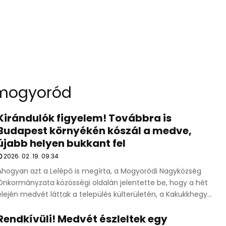
mogyoród
Kirándulók figyelem! Továbbra is
Budapest környékén kószál a medve,
újabb helyen bukkant fel
2026. 02. 19. 09:34
Ahogyan azt a Lelépő is megírta, a Mogyoródi Nagyközség
Önkormányzata közösségi oldalán jelentette be, hogy a hét
elején medvét láttak a település külterületén, a Kakukkhegy...
Rendkívüli! Medvét észleltek egy