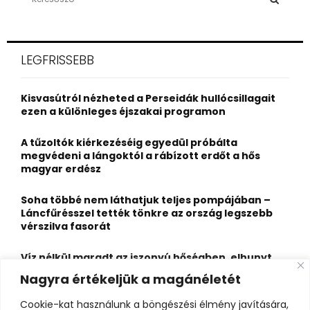
e
a
S
r
c
E
LEGFRISSEBB
h
f
A
o
Kisvasútról nézheted a Perseidák hullócsillagait
r
R
ezen a különleges éjszakai programon
:
C
A tűzoltók kiérkezéséig egyedül próbálta
megvédeni a lángoktól a rábízott erdőt a hős
H
magyar erdész
Soha többé nem láthatjuk teljes pompájában –
Láncfűrésszel tették tönkre az ország legszebb
vérszilva fasorát
Víz nélkül maradt az iszonyú hőségben, elhunyt
egy kiránduló a legnépszerűbb horvát
Nagyra értékeljük a magánéletét
hegységben
Cookie-kat használunk a böngészési élmény javítására,