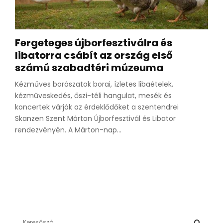
Fergeteges újborfesztiválra és
libatorra csábít az ország első
számú szabadtéri múzeuma
Kézműves borászatok borai, ízletes libaételek,
kézműveskedés, őszi-téli hangulat, mesék és
koncertek várják az érdeklődőket a szentendrei
Skanzen Szent Márton Újborfesztivál és Libator
rendezvényén. A Márton-nap...
S