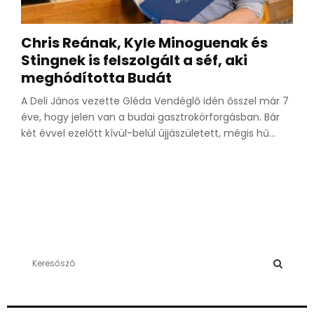
Chris Reának, Kyle Minoguenak és
Stingnek is felszolgált a séf, aki
meghódította Budát
A Deli János vezette Gléda Vendéglő idén ősszel már 7
éve, hogy jelen van a budai gasztrokörforgásban. Bár
két évvel ezelőtt kívül-belül újjászületett, mégis hű...
S
e
a
S
r