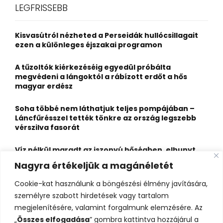
c
E
LEGFRISSEBB
h
f
A
o
Kisvasútról nézheted a Perseidák hullócsillagait
r
R
ezen a különleges éjszakai programon
:
C
A tűzoltók kiérkezéséig egyedül próbálta
megvédeni a lángoktól a rábízott erdőt a hős
H
magyar erdész
Soha többé nem láthatjuk teljes pompájában –
Láncfűrésszel tették tönkre az ország legszebb
vérszilva fasorát
Víz nélkül maradt az iszonyú hőségben, elhunyt
egy kiránduló a legnépszerűbb horvát
Nagyra értékeljük a magánéletét
hegységben
Cookie-kat használunk a böngészési élmény javítására,
Felbecsülhetetlen értékű honfoglaláskori
személyre szabott hirdetések vagy tartalom
leletegyüttes került elő Pest megyében – videóval
megjelenítésére, valamint forgalmunk elemzésére. Az
„
Összes elfogadása
” gombra kattintva hozzájárul a