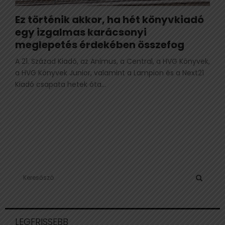
Ez történik akkor, ha hét könyvkiadó
egy izgalmas karácsonyi
meglepetés érdekében összefog
A 21. Század Kiadó, az Animus, a Central, a HVG Könyvek,
a HVG Könyvek Junior, valamint a Lampion és a Next21
Kiadó csapata hetek óta...
S
e
a
S
r
c
E
LEGFRISSEBB