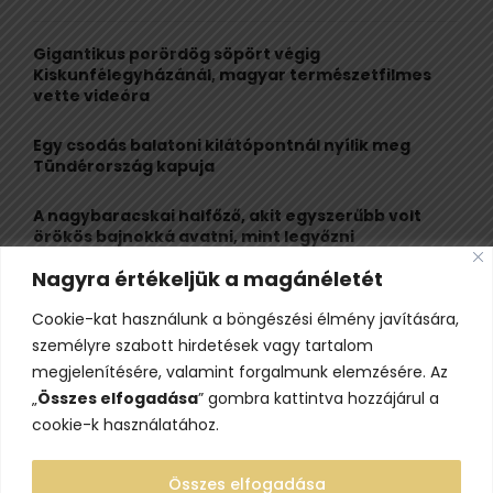
h
f
A
o
Gigantikus porördög söpört végig
r
R
Kiskunfélegyházánál, magyar természetfilmes
:
vette videóra
C
Egy csodás balatoni kilátópontnál nyílik meg
H
Tündérország kapuja
A nagybaracskai halfőző, akit egyszerűbb volt
örökös bajnokká avatni, mint legyőzni
Nagyra értékeljük a magánéletét
10 érdekesség a hosszú útra készülő gólyákról
Cookie-kat használunk a böngészési élmény javítására,
Kisvasútról nézheted a Perseidák hullócsillagait
személyre szabott hirdetések vagy tartalom
ezen a különleges éjszakai programon
megjelenítésére, valamint forgalmunk elemzésére. Az
„
Összes elfogadása
” gombra kattintva hozzájárul a
cookie-k használatához.
Összes elfogadása