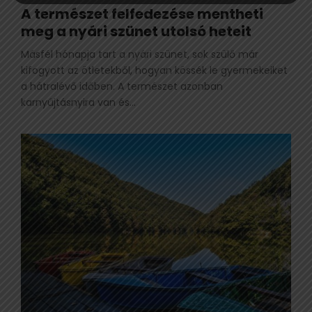
A természet felfedezése mentheti
meg a nyári szünet utolsó heteit
Másfél hónapja tart a nyári szünet, sok szülő már
kifogyott az ötletekből, hogyan kössék le gyermekeiket
a hátralévő időben. A természet azonban
karnyújtásnyira van és...