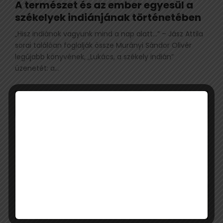
A természet és az ember egyesül a
székelyek indiánjának történetében
„Hisz indiánok vagyunk mind a nap alatt…” – Jász Attila
sorai találóan foglalják össze Murányi Sándor Olivér
legújabb könyvének, „Lukács, a székely indián”
üzenetét: a...