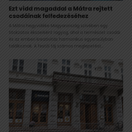
Ezt vidd magaddal a Mátra rejtett
csodáinak felfedezéséhez
A Mátra hegyvidéke Magyarország szívében egy
titokzatos ékszerként ragyog, ahol a természet csodái
és az emberi kreativitás harmonikus egyensúlyban
találkoznak. A festői táj számos meglepetést...