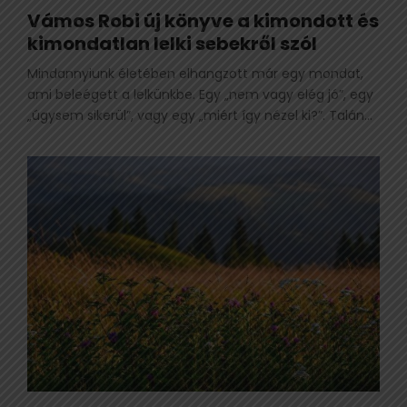
Vámos Robi új könyve a kimondott és
kimondatlan lelki sebekről szól
Mindannyiunk életében elhangzott már egy mondat,
ami beleégett a lelkünkbe. Egy „nem vagy elég jó”, egy
„úgysem sikerül”, vagy egy „miért így nézel ki?”. Talán...