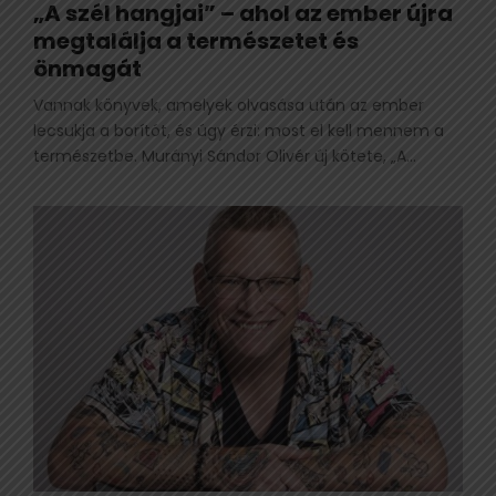
„A szél hangjai” – ahol az ember újra
megtalálja a természetet és
önmagát
Vannak könyvek, amelyek olvasása után az ember
lecsukja a borítót, és úgy érzi: most el kell mennem a
természetbe. Murányi Sándor Olivér új kötete, „A...