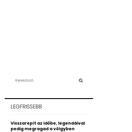
S
e
a
S
r
c
E
LEGFRISSEBB
h
f
A
o
Visszarepít az időbe, legendáival
r
R
pedig megragad a völgyben