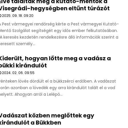
Élve találták meg a kutató-mentők a
Visegrádi-hegységben eltűnt túrázót
2025. 09. 18. 09:20
A Pest vármegyei rendőrség kérte a Pest vármegyei Kutató-
Mentő Szolgálat segítségét egy idős ember felkutatásában.
„A keresés kezdetén rendelkezésre álló információk szerint a
keresett személy...
Kiderült, hogyan lőtte meg a vadász a
bükki kirándulót
2024. 02. 06. 09:55
Pénteken lövés dördült el a bükkzsérci erdőben. A vadászat
során azonban a lövedék egy arra kirándulót talált el a vad
helyett. Ahogyan arról a Lelépő...
Vadászat közben meglőttek egy
kirándulót a Bükkben