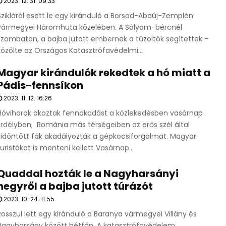
2023. 12. 31. 09:33
Szikláról esett le egy kiránduló a Borsod-Abaúj-Zemplén
vármegyei Háromhuta közelében. A Sólyom-bércnél
szombaton, a bajba jutott embernek a tűzoltók segítettek –
közölte az Országos Katasztrófavédelmi...
Magyar kirándulók rekedtek a hó miatt a
Pádis-fennsíkon
2023. 11. 12. 16:26
Hóviharok okoztak fennakadást a közlekedésben vasárnap
Erdélyben, Románia más térségeiben az erős szél által
kidöntött fák akadályozták a gépkocsiforgalmat. Magyar
turistákat is menteni kellett Vasárnap...
Quaddal hozták le a Nagyharsányi
hegyről a bajba jutott túrázót
2023. 10. 24. 11:55
Rosszul lett egy kiránduló a Baranya vármegyei Villány és
Nagyharsány között hétfőn. A katasztrófavédelem