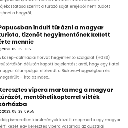
tájékoztatása szerint a túrázó saját erejéből nem tudott
ejönni a hegyről,...
Papucsban indult túrázni a magyar
turista, tizenöt hegyimentőnek kellett
érte mennie
2023. 09. 15. 11:35
A közép-dalmáciai horvát hegyimentő szolgálat (HGSS)
csütörtökön délután kapott bejelentést arról, hogy egy fiatal
magyar állampolgár eltévedt a Biokovo-hegységben és
megsérült – írta az Index...
Keresztes vipera marta meg a magyar
túrázót, mentőhelikopterrel vitték
kórházba
2023. 08. 29. 09:55
Eddig ismeretlen körülmények között megmarta egy magyar
férfi kezét egy keresztes vipera vasárnap az ausztriai