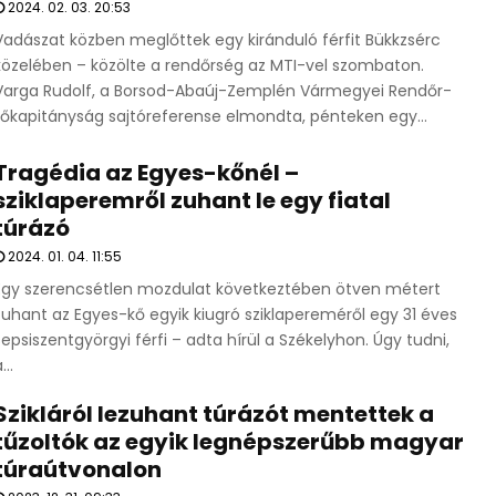
2024. 02. 03. 20:53
Vadászat közben meglőttek egy kiránduló férfit Bükkzsérc
közelében – közölte a rendőrség az MTI-vel szombaton.
Varga Rudolf, a Borsod-Abaúj-Zemplén Vármegyei Rendőr-
főkapitányság sajtóreferense elmondta, pénteken egy...
Tragédia az Egyes-kőnél –
sziklaperemről zuhant le egy fiatal
túrázó
2024. 01. 04. 11:55
Egy szerencsétlen mozdulat következtében ötven métert
zuhant az Egyes-kő egyik kiugró sziklapereméről egy 31 éves
sepsiszentgyörgyi férfi – adta hírül a Székelyhon. Úgy tudni,
...
Szikláról lezuhant túrázót mentettek a
tűzoltók az egyik legnépszerűbb magyar
túraútvonalon