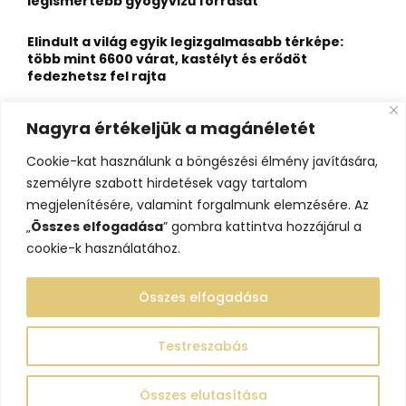
legismertebb gyógyvizű forrását
H
Elindult a világ egyik legizgalmasabb térképe:
több mint 6600 várat, kastélyt és erődöt
fedezhetsz fel rajta
Kigyulladt a Szőke Tisza legendás hajóroncsa,
Nagyra értékeljük a magánéletét
nagy erőkkel vonultak a tűzoltók
Cookie-kat használunk a böngészési élmény javítására,
Életveszélyes fenyegetést kapott, elmarad Majka
személyre szabott hirdetések vagy tartalom
erdélyi koncertje
megjelenítésére, valamint forgalmunk elemzésére. Az
„
Összes elfogadása
” gombra kattintva hozzájárul a
cookie-k használatához.
Összes elfogadása
Testreszabás
@2023 - www.lelepo.hu. Minden jog fenntartva.
Összes elutasítása