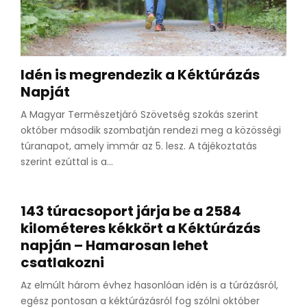
Idén is megrendezik a Kéktúrázás
Napját
A Magyar Természetjáró Szövetség szokás szerint
október második szombatján rendezi meg a közösségi
túranapot, amely immár az 5. lesz. A tájékoztatás
szerint ezúttal is a...
143 túracsoport járja be a 2584
kilométeres kékkört a Kéktúrázás
napján – Hamarosan lehet
csatlakozni
Az elmúlt három évhez hasonlóan idén is a túrázásról,
egész pontosan a kéktúrázásról fog szólni október