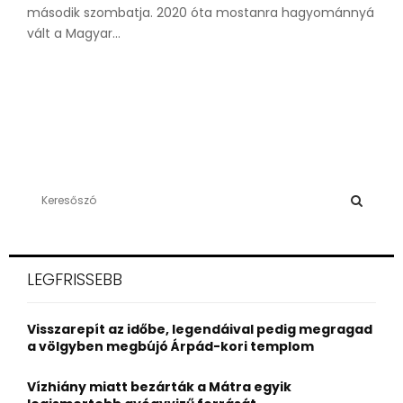
második szombatja. 2020 óta mostanra hagyománnyá
vált a Magyar...
S
e
a
S
r
c
E
LEGFRISSEBB
h
f
A
o
Visszarepít az időbe, legendáival pedig megragad
r
R
a völgyben megbújó Árpád-kori templom
:
C
Vízhiány miatt bezárták a Mátra egyik