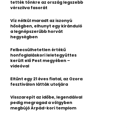
:
tették tönkre az ország legszebb
C
vérszilva fasorát
H
Víz nélkül maradt az iszonyú
hőségben, elhunyt egy kiránduló
a legnépszerűbb horvát
hegységben
Felbecsülhetetlen értékű
honfoglaláskori leletegyüttes
került elő Pest megyében –
videóval
Eltűnt egy 21 éves fiatal, az Ozora
fesztiválon látták utoljára
Visszarepít az időbe, legendáival
pedig megragad a völgyben
megbújó Árpád-kori templom