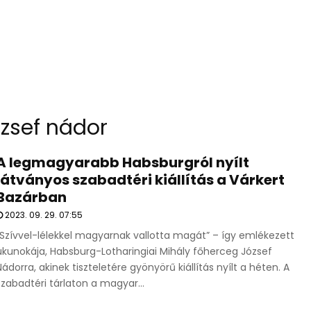
ózsef nádor
A legmagyarabb Habsburgról nyílt
látványos szabadtéri kiállítás a Várkert
Bazárban
2023. 09. 29. 07:55
„Szívvel-lélekkel magyarnak vallotta magát” – így emlékezett
ükunokája, Habsburg-Lotharingiai Mihály főherceg József
Nádorra, akinek tiszteletére gyönyörű kiállítás nyílt a héten. A
szabadtéri tárlaton a magyar...