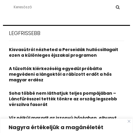
S
e
a
S
r
c
E
LEGFRISSEBB
h
f
A
o
Kisvasútról nézheted a Perseidák hullócsillagait
r
R
ezen a különleges éjszakai programon
:
C
A tűzoltók kiérkezéséig egyedül próbálta
megvédeni a lángoktól a rábízott erdőt a hős
H
magyar erdész
Soha többé nem láthatjuk teljes pompájában –
Láncfűrésszel tették tönkre az ország legszebb
vérszilva fasorát
Víz nélkül maradt az iszonyú hőségben, elhunyt
egy kiránduló a legnépszerűbb horvát
Nagyra értékeljük a magánéletét
hegységben