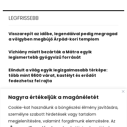
a
S
r
c
E
LEGFRISSEBB
h
f
A
o
Visszarepít az időbe, legendáival pedig megragad
r
R
a völgyben megbújó Árpád-kori templom
:
C
Vízhiány miatt bezárták a Mátra egyik
legismertebb gyógyvizű forrását
H
Elindult a világ egyik legizgalmasabb térképe:
több mint 6600 várat, kastélyt és erődöt
fedezhetsz fel rajta
Kigyulladt a Szőke Tisza legendás hajóroncsa,
Nagyra értékeljük a magánéletét
nagy erőkkel vonultak a tűzoltók
Cookie-kat használunk a böngészési élmény javítására,
Életveszélyes fenyegetést kapott, elmarad Majka
személyre szabott hirdetések vagy tartalom
erdélyi koncertje
megjelenítésére, valamint forgalmunk elemzésére. Az