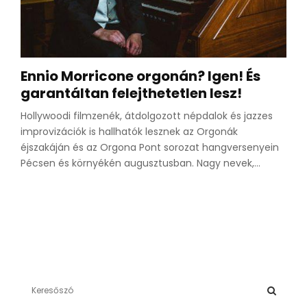
Ennio Morricone orgonán? Igen! És
garantáltan felejthetetlen lesz!
Hollywoodi filmzenék, átdolgozott népdalok és jazzes
improvizációk is hallhatók lesznek az Orgonák
éjszakáján és az Orgona Pont sorozat hangversenyein
Pécsen és környékén augusztusban. Nagy nevek,...
S
e