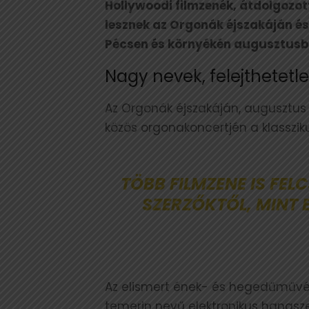
Hollywoodi filmzenék, átdolgozot
lesznek az Orgonák éjszakáján é
Pécsen és környékén augusztusb
Nagy nevek, felejthetetl
Az Orgonák éjszakáján, augusztus 5
közös orgonakoncertjén a klasszik
TÖBB FILMZENE IS FE
SZERZŐKTŐL, MINT
Az elismert ének- és hegedűművész,
temerin nevű elektronikus hangsze