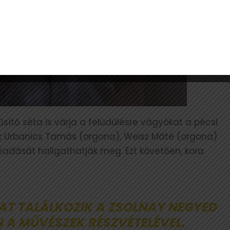
ítő séta is várja a felüdülésre vágyókat a pécsi
k Urbanics Tamás (orgona), Weisz Máté (orgona)
őadását hallgathatják meg. Ezt követően, kora
ZAT TALÁLKOZIK A ZSOLNAY NEGYED
A MŰVÉSZEK RÉSZVÉTELÉVEL.