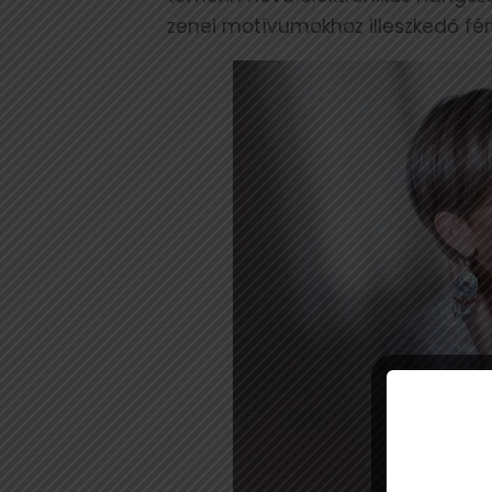
zenei motívumokhoz illeszkedő fé