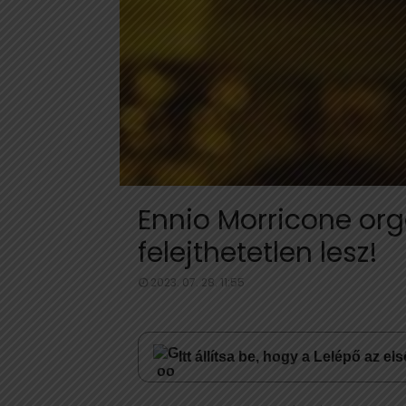
Ennio Morricone org
felejthetetlen lesz!
2023. 07. 28. 11:55
Itt állítsa be, hogy a Lelépő az e