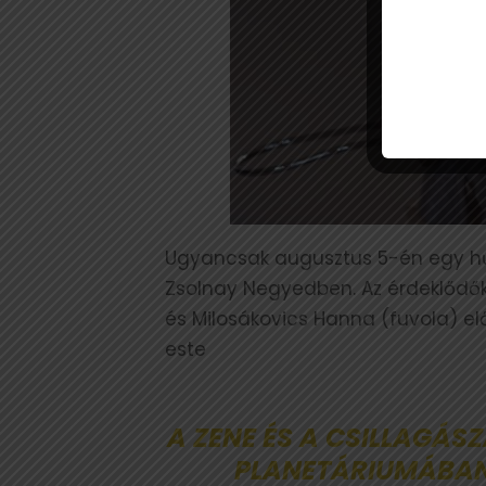
Ugyancsak augusztus 5-én egy hűs
Zsolnay Negyedben. Az érdeklődő
és Milosákovics Hanna (fuvola) el
este
A ZENE ÉS A CSILLAGÁS
PLANETÁRIUMÁBAN 