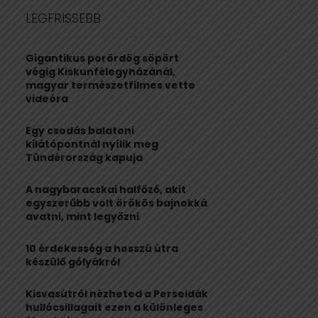
c
E
LEGFRISSEBB
h
f
A
o
Gigantikus porördög söpört
r
R
végig Kiskunfélegyházánál,
:
magyar természetfilmes vette
C
videóra
H
Egy csodás balatoni
kilátópontnál nyílik meg
Tündérország kapuja
A nagybaracskai halfőző, akit
egyszerűbb volt örökös bajnokká
avatni, mint legyőzni
10 érdekesség a hosszú útra
készülő gólyákról
Kisvasútról nézheted a Perseidák
hullócsillagait ezen a különleges