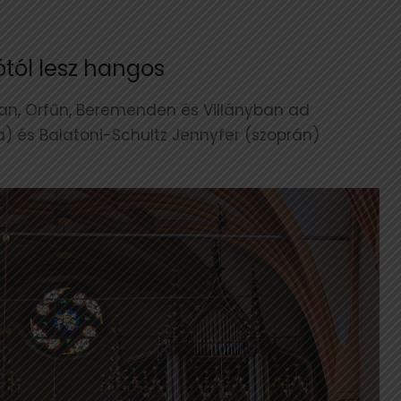
tól lesz hangos
an, Orfűn, Beremenden és Villányban ad
) és Balatoni-Schultz Jennyfer (szoprán)