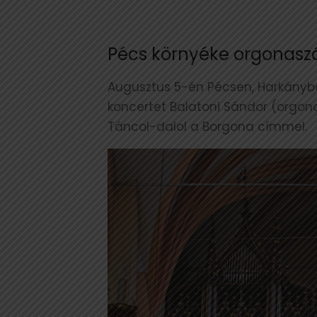
Pécs környéke orgonaszó
Augusztus 5-én Pécsen, Harkányb
koncertet Balatoni Sándor (orgona
Táncol-dalol a Borgona címmel.