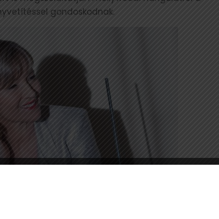
nyvetítéssel gondoskodnak.