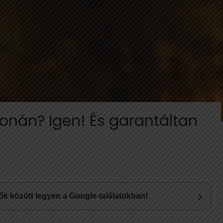
onán? Igen! És garantáltan
›
lsők között legyen a Google-találatokban!