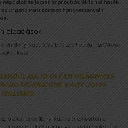
t népdalok és jazzes improvizációk is hallhatók
s az Orgona Pont sorozat hangversenyein
an.
en előadások
-én Illényi Katica, Verbay Zsolt és Bundzik Steve
usokon kívül
LCSENDÜL MAJD OLYAN VILÁGHÍRES
 ENNIO MORRICONE VAGY JOHN
WILLIAMS.
 a Liszt-díjas Illényi Katica a koncerten a
rt is megszólaltatja. A hollywoodi hangulatról a