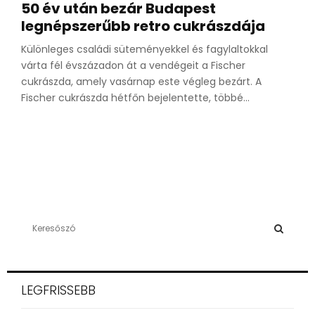
50 év után bezár Budapest
legnépszerűbb retro cukrászdája
Különleges családi süteményekkel és fagylaltokkal
várta fél évszázadon át a vendégeit a Fischer
cukrászda, amely vasárnap este végleg bezárt. A
Fischer cukrászda hétfőn bejelentette, többé...
S
e
a
S
r
c
E
LEGFRISSEBB
h
f
A