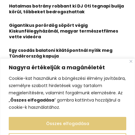
o
Hatalmas botrány robbant ki DJ Oti tegnapi bulija
r
R
körül, többeket bedrogozhattak
:
C
Gigantikus porördög söpört végig
Kiskunfélegyházánál, magyar természetfilmes
H
vette videóra
Egy csodás balatoni kilátópontnál nyílik meg
Tündérország kapuja
Nagyra értékeljük a magánéletét
A nagybaracskai halfőző, akit egyszerűbb volt
örökös bajnokká avatni, mint legyőzni
Cookie-kat használunk a böngészési élmény javítására,
személyre szabott hirdetések vagy tartalom
10 érdekesség a hosszú útra készülő gólyákról
megjelenítésére, valamint forgalmunk elemzésére. Az
„
Összes elfogadása
” gombra kattintva hozzájárul a
cookie-k használatához.
Összes elfogadása