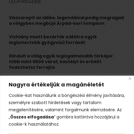
LEGFRISSEBB
h
f
A
o
Visszarepít az időbe, legendáival pedig megragad
r
R
a völgyben megbújó Árpád-kori templom
:
C
Vízhiány miatt bezárták a Mátra egyik
legismertebb gyógyvizű forrását
H
Elindult a világ egyik legizgalmasabb térképe:
több mint 6600 várat, kastélyt és erődöt
fedezhetsz fel rajta
Kigyulladt a Szőke Tisza legendás hajóroncsa,
Nagyra értékeljük a magánéletét
nagy erőkkel vonultak a tűzoltók
Cookie-kat használunk a böngészési élmény javítására,
Életveszélyes fenyegetést kapott, elmarad Majka
személyre szabott hirdetések vagy tartalom
erdélyi koncertje
megjelenítésére, valamint forgalmunk elemzésére. Az
„
Összes elfogadása
” gombra kattintva hozzájárul a
cookie-k használatához.