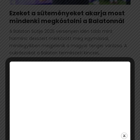
Ezeket a süteményeket akarja most
mindenki megkóstolni a Balatonnál
A Balaton Sütije 2025 versenyen idén több mint
harminc desszert mérkőzött meg egymással,
mindegyikben megjelenik a magyar tenger varázsa. A
cukrászokat a Balaton természeti kincsei,...