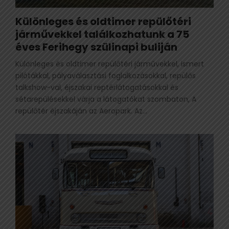
Különleges és oldtimer repülőtéri
járművekkel találkozhatunk a 75
éves Ferihegy szülinapi buliján
Különleges és oldtimer repülőtéri járművekkel, ismert
pilótákkal, pályaválasztási foglalkozásokkal, repülős
talkshow-val, éjszakai reptérlátogatásokkal és
sétarepülésekkel várja a látogatókat szombaton, A
repülőtér éjszakáján az Aeropark. Az...