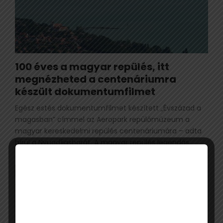
100 éves a magyar repülés, itt
megnézheted a centenáriumra
készült dokumentumfilmet
Egész estés dokumentumfilmet készített „Évszázad a
magasban” címmel az Aeropark repülőmúzeum a
magyar kereskedelmi repülés centenáriumára – adta
hírül a Nyugdíjasbarát. A magyar repülés legendás...