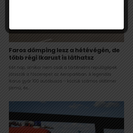
Faros dömping lesz a hétévégén, de
több régi Ikarust is láthatsz
Két nap, amikor nem csak a történelmi repülőgépek
játsszák a főszerepet az Aeroparkban. A legendás
Ikarus gyár 100 autóbusza – köztük számos oldtimer
jármű, és...