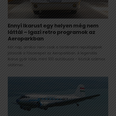
Ennyi Ikarust egy helyen még nem
láttál – Igazi retro programok az
Aeroparkban
Két nap, amikor nem csak a történelmi repülőgépek
játsszák a főszerepet az Aeroparkban. A legendás
Ikarus gyár több, mint 100 autóbusza – köztük számos
oldtimer...