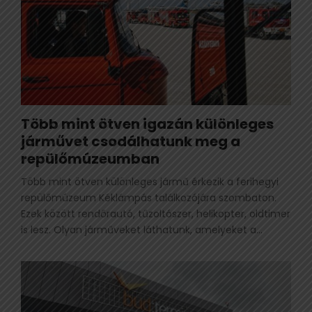
Több mint ötven igazán különleges
járművet csodálhatunk meg a
repülőmúzeumban
Több mint ötven különleges jármű érkezik a ferihegyi
repülőmúzeum Kéklámpás találkozójára szombaton.
Ezek között rendőrautó, tűzoltószer, helikopter, oldtimer
is lesz. Olyan járműveket láthatunk, amelyeket a...