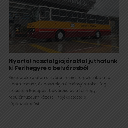
Nyártól nosztalgiajárattal juthatunk
ki Ferihegyre a belvárosból
Restaurálása után a nyáron ismét forgalomba áll a
Centrumbusz, és nosztalgia élményjáratokat fog
teljesíteni Budapest belvárosa és a ferihegyi
repülőmúzeum között – tájékoztatta a
Légiközlekedési...