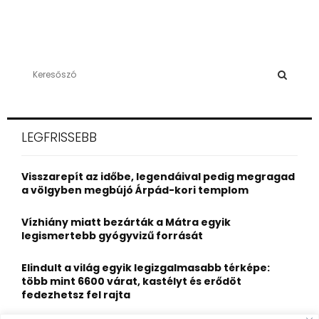
S
e
a
S
r
c
E
LEGFRISSEBB
h
f
A
o
Visszarepít az időbe, legendáival pedig megragad
r
R
a völgyben megbújó Árpád-kori templom
:
C
Vízhiány miatt bezárták a Mátra egyik
legismertebb gyógyvizű forrását
H
Elindult a világ egyik legizgalmasabb térképe:
több mint 6600 várat, kastélyt és erődöt
fedezhetsz fel rajta