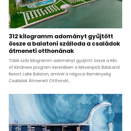
312 kilogramm adományt gyűjtött
össze a balatoni szálloda a családok
átmeneti otthonának
Több száz kilogramm adományt gyűjtött össze a Kilo
of Kindness program keretében a Mövenpick BalaLand
Resort Lake Balaton, amivel a nágocsi Reménység
Családok Átmeneti Otthonát...