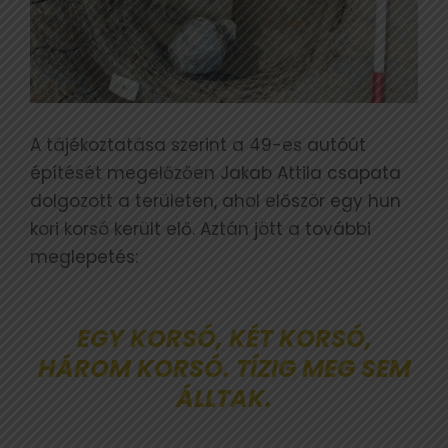
A tájékoztatása szerint a 49-es autóút
építését megelőzően Jakab Attila csapata
dolgozott a területen, ahol először egy hun
kori korsó került elő. Aztán jött a további
meglepetés:
EGY KORSÓ, KÉT KORSÓ,
HÁROM KORSÓ. TÍZIG MEG SEM
ÁLLTAK.