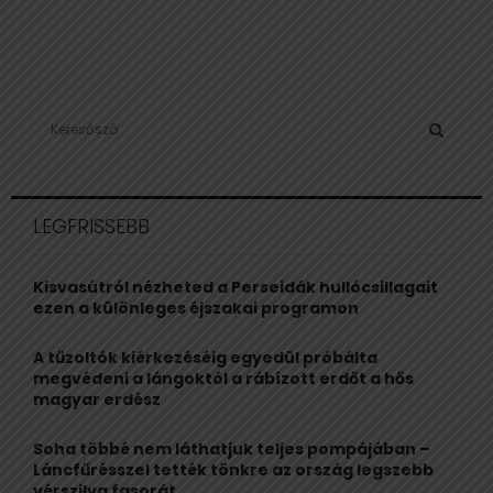
S
e
a
S
r
c
E
LEGFRISSEBB
h
f
A
o
Kisvasútról nézheted a Perseidák hullócsillagait
r
R
ezen a különleges éjszakai programon
:
C
A tűzoltók kiérkezéséig egyedül próbálta
megvédeni a lángoktól a rábízott erdőt a hős
H
magyar erdész
Soha többé nem láthatjuk teljes pompájában –
Láncfűrésszel tették tönkre az ország legszebb
vérszilva fasorát