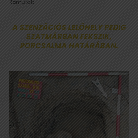
Rámutat:
A SZENZÁCIÓS LELŐHELY PEDIG
SZATMÁRBAN FEKSZIK,
PORCSALMA HATÁRÁBAN.