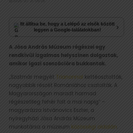
2025. 07. 21. 09:25
Itt állítsa be, hogy a Lelépő az elsők között
›
legyen a Google-találatokban!
A Jósa András Múzeum régészei egy
rendkívül izgalmas helyszínen dolgoztak,
amikor igazi szenzációra bukkantak.
„Szatmár megyét
Trianonnal
kettéosztották,
nagyobbik részét Romániához csatolták. A
Magyarországon maradt harmad
régészetileg fehér folt a mai napig” –
magyarázza Istvánovics Eszter, a
nyíregyházi Jósa András Múzeum
munkatársa a múzeum
közösségi oldalán
.