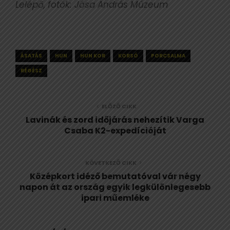
Lelépő, fotók: Jósa András Múzeum
ÁSATÁS
HUN
HUN KOR
KORSÓ
PORCSALMA
RÉGÉSZ
ELŐZŐ CIKK
Lavinák és zord időjárás nehezítik Varga
Csaba K2-expedícióját
KÖVETKEZŐ CIKK
Középkort idéző bemutatóval vár négy
napon át az ország egyik legkülönlegesebb
ipari műemléke