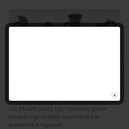
„Többségük ép. Pontosabban nem ép, a
peremük ‒ mindnek, kivétel nélkül ‒ csonka”
– mutat rá a szakértő. Hozzátéve, hogy ez
nem véletlen, hanem áldozati leletekről van
szó. Később pedig egy hatalmas gödör
közepén egy ló teljes csontvázára is
bukkantak a régészek.