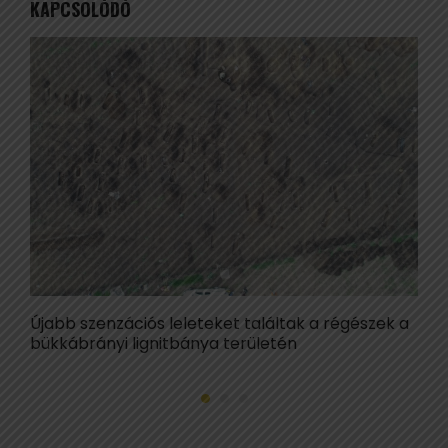
KAPCSOLÓDÓ
Újabb szenzációs leleteket találtak a régészek a
M
bükkábrányi lignitbánya területén
a