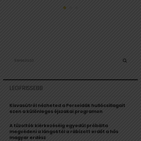
S
e
a
S
r
c
E
LEGFRISSEBB
h
f
A
o
Kisvasútról nézheted a Perseidák hullócsillagait
r
R
ezen a különleges éjszakai programon
:
C
A tűzoltók kiérkezéséig egyedül próbálta
megvédeni a lángoktól a rábízott erdőt a hős
H
magyar erdész