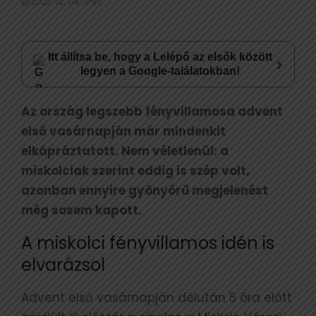
2023. 12. 04. 11:53
Itt állítsa be, hogy a Lelépő az elsők között
›
legyen a Google-találatokban!
Az ország legszebb fényvillamosa advent
első vasárnapján már mindenkit
elkápráztatott. Nem véletlenül: a
miskolciak szerint eddig is szép volt,
azonban ennyire gyönyörű megjelenést
még sosem kapott.
A miskolci fényvillamos idén is
elvarázsol
Advent első vasárnapján délután 5 óra előtt