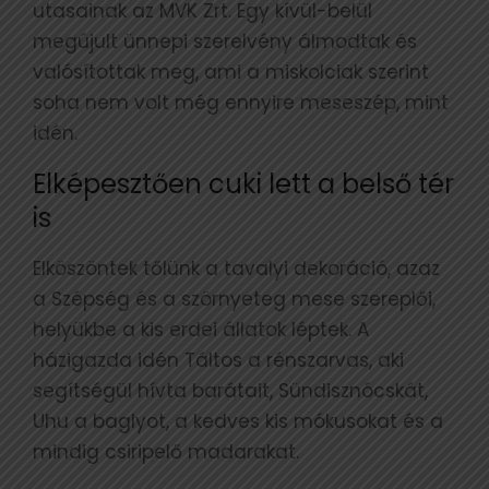
utasainak az MVK Zrt. Egy kívül-belül
megújult ünnepi szerelvény álmodtak és
valósítottak meg, ami a miskolciak szerint
soha nem volt még ennyire meseszép, mint
idén.
Elképesztően cuki lett a belső tér
is
Elköszöntek tőlünk a tavalyi dekoráció, azaz
a Szépség és a szörnyeteg mese szereplői,
helyükbe a kis erdei állatok léptek. A
házigazda idén Táltos a rénszarvas, aki
segítségül hívta barátait, Sündisznócskát,
Uhu a baglyot, a kedves kis mókusokat és a
mindig csiripelő madarakat.