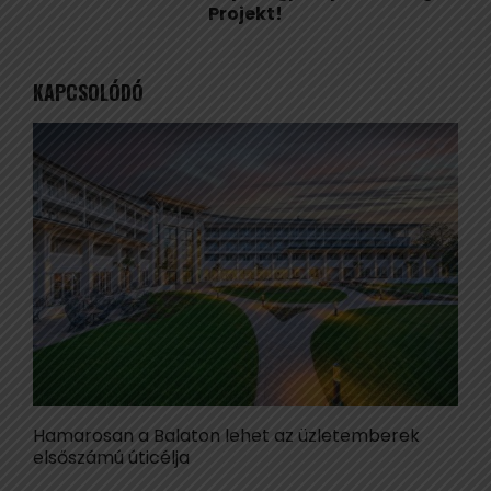
Projekt!
KAPCSOLÓDÓ
Hamarosan a Balaton lehet az üzletemberek
I
elsőszámú úticélja
l