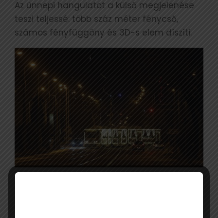
Az ünnepi hangulatot a külső megjelenése
teszi teljessé: több száz méter fénycső,
számos fényfüggöny és 3D-s elem díszíti.
A Miskolci Adventi Villamoson 2024. január
6-ig lehet utazni, a villamosra az szállhat fel,
aki érvényes jeggyel, bérlettel, utazásra