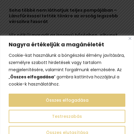
Soha többé nem láthatjuk teljes pompájában –
Láncfűrésszel tették tönkre az ország legszebb
vérszilva fasorát
Víz nélkül maradt az iszonyú hőségben, elhunyt
egy kiránduló a legnépszerűbb horvát
Nagyra értékeljük a magánéletét
hegységben
Cookie-kat használunk a böngészési élmény javítására,
Felbecsülhetetlen értékű honfoglaláskori
személyre szabott hirdetések vagy tartalom
leletegyüttes került elő Pest megyében – videóval
megjelenítésére, valamint forgalmunk elemzésére. Az
„
Összes elfogadása
” gombra kattintva hozzájárul a
cookie-k használatához.
Összes elfogadása
Testreszabás
@2023 - www.lelepo.hu. Minden jog fenntartva.
Összes elutasítása