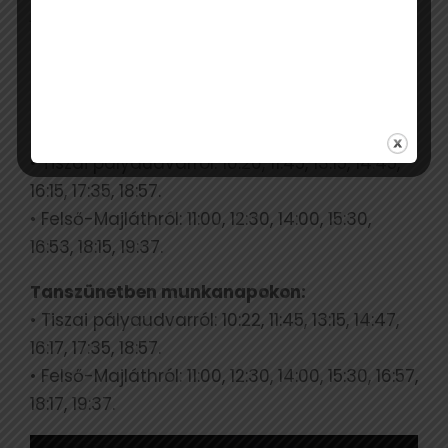
jogosító okmánnyal rendelkezik.
Felülnél a miskolci
fényvillamosra? Ekkor teheted!
Tanítási időszakban munkanapokon:
• Tiszai pályaudvarról: 10:20, 11:45, 13:15, 14:45,
16:15, 17:35, 18:57.
• Felső-Majláthról: 11:00, 12:30, 14:00, 15:30,
16:53, 18:15, 19:37.
Tanszünetben munkanapokon:
• Tiszai pályaudvarról: 10:22, 11:45, 13:15, 14:47,
16:17, 17:35, 18:57.
• Felső-Majláthról: 11:00, 12:30, 14:00, 15:30, 16:57,
18:17, 19:37.