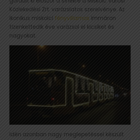
gördült ki először a sínekre a Miskolc Városi
Közlekedési Zrt. varázslatos szerelvénye. Az
ikonikus miskolci
fényvillamos
immáron
tizenkettedik éve varázsol el kicsiket és
nagyokat.
Idén azonban nagy meglepetéssel készült