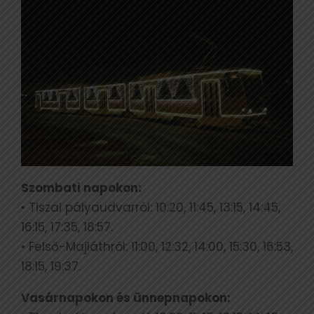
Szombati napokon:
• Tiszai pályaudvarról: 10:20, 11:45, 13:15, 14:45,
16:15, 17:35, 18:57.
• Felső-Majláthról: 11:00, 12:32, 14:00, 15:30, 16:53,
18:15, 19:37.
Vasárnapokon és ünnepnapokon: