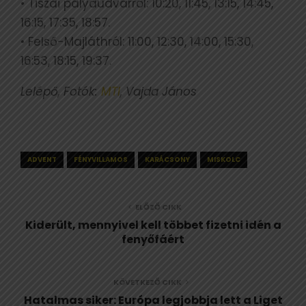
• Tiszai pályaudvarról: 10:20, 11:45, 13:15, 14:45,
16:15, 17:35, 18:57.
• Felső-Majláthról: 11:00, 12:30, 14:00, 15:30,
16:53, 18:15, 19:37.
Lelépő, Fotók:
MTI
, Vajda János
ADVENT
FÉNYVILLAMOS
KARÁCSONY
MISKOLC
ELŐZŐ CIKK
Kiderült, mennyivel kell többet fizetni idén a
fenyőfáért
KÖVETKEZŐ CIKK
Hatalmas siker: Európa legjobbja lett a Liget