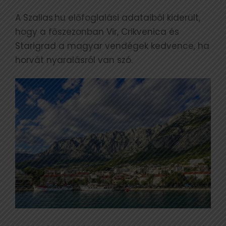
A Szallas.hu előfoglalási adataiból kiderült,
hogy a főszezonban Vir, Crikvenica és
Starigrad a magyar vendégek kedvence, ha
horvát nyaralásról van szó.