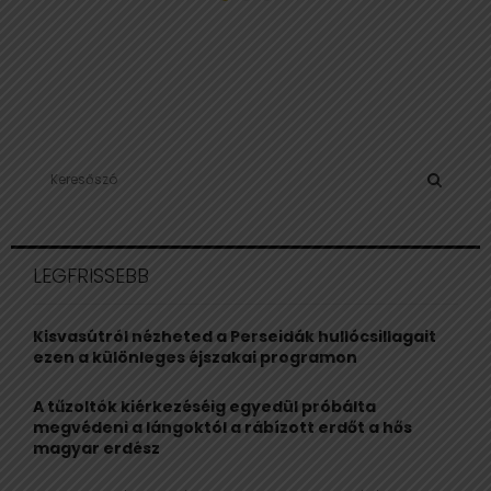
S
e
a
S
r
c
E
LEGFRISSEBB
h
f
A
o
Kisvasútról nézheted a Perseidák hullócsillagait
r
R
ezen a különleges éjszakai programon
:
C
A tűzoltók kiérkezéséig egyedül próbálta
megvédeni a lángoktól a rábízott erdőt a hős
H
magyar erdész