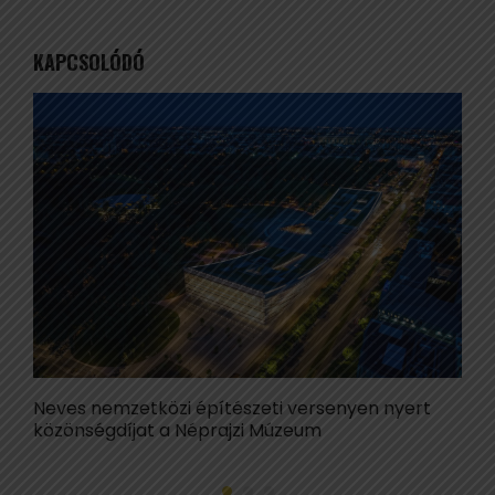
KAPCSOLÓDÓ
Neves nemzetközi építészeti versenyen nyert
H
közönségdíjat a Néprajzi Múzeum
B