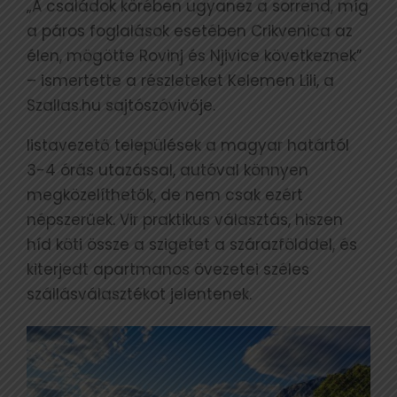
„A családok körében ugyanez a sorrend, míg
a páros foglalások esetében Crikvenica az
élen, mögötte Rovinj és Njivice következnek”
– ismertette a részleteket Kelemen Lili, a
Szallas.hu sajtószóvivője.
listavezető települések a magyar határtól
3-4 órás utazással, autóval könnyen
megközelíthetők, de nem csak ezért
népszerűek. Vir praktikus választás, hiszen
híd köti össze a szigetet a szárazfölddel, és
kiterjedt apartmanos övezetei széles
szállásválasztékot jelentenek.