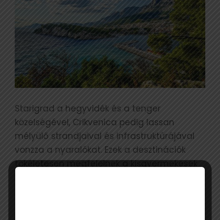
Starigrad a hegyvidék és a tenger
közelségével, Crikvenica pedig lassan
mélyülő strandjaival és infrastruktúrájával
vonzza a nyaralókat. Ezek a desztinációk
tökéletesen megfelelnek a kisgyermekesek
kényelmi szempontjainak, de a páros utazók
igényeinek is.
A Szallas.hu oldalán minden harmadik