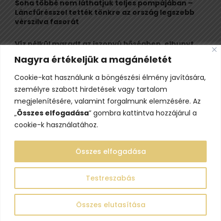
Soha többé nem láthatjuk teljes pompájában –
Láncfűrésszel tették tönkre az ország legszebb
vérszilva fasorát
Víz nélkül maradt az iszonyú hőségben, elhunyt
egy kiránduló a legnépszerűbb horvát
Nagyra értékeljük a magánéletét
hegységben
Cookie-kat használunk a böngészési élmény javítására,
Felbecsülhetetlen értékű honfoglaláskori
személyre szabott hirdetések vagy tartalom
leletegyüttes került elő Pest megyében – videóval
megjelenítésére, valamint forgalmunk elemzésére. Az
„
Összes elfogadása
” gombra kattintva hozzájárul a
cookie-k használatához.
Összes elfogadása
Testreszabás
@2023 - www.lelepo.hu. Minden jog fenntartva.
Összes elutasítása
Adatvédelem
Szerzői jogok
Impresszum