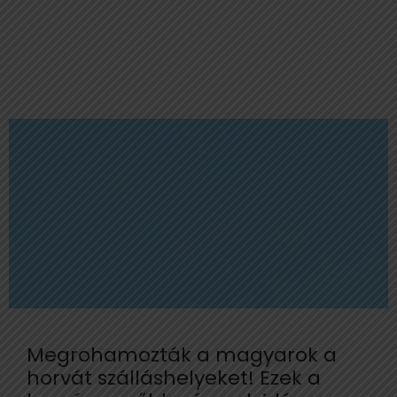
Megrohamozták a magyarok a
horvát szálláshelyeket! Ezek a