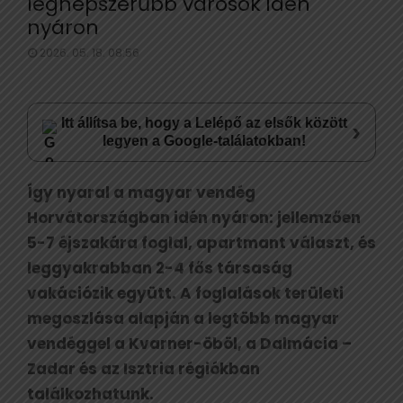
legnépszerűbb városok idén
nyáron
2026. 05. 18. 08:56
Itt állítsa be, hogy a Lelépő az elsők között
›
legyen a Google-találatokban!
Így nyaral a magyar vendég
Horvátországban idén nyáron: jellemzően
5-7 éjszakára foglal, apartmant választ, és
leggyakrabban 2-4 fős társaság
vakációzik együtt. A foglalások területi
megoszlása alapján a legtöbb magyar
vendéggel a Kvarner-öböl, a Dalmácia –
Zadar és az Isztria régiókban
találkozhatunk.