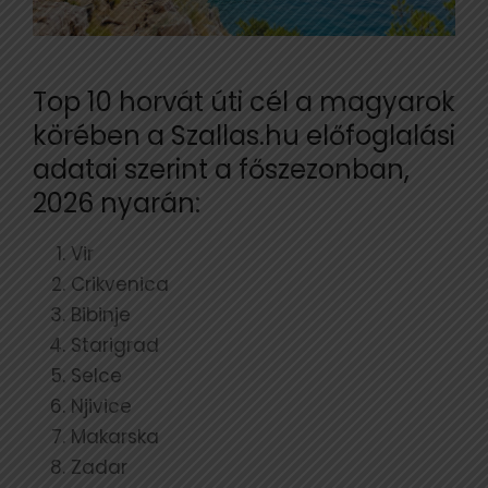
Top 10 horvát úti cél a magyarok
körében a Szallas.hu előfoglalási
adatai szerint a főszezonban,
2026 nyarán:
Vir
Crikvenica
Bibinje
Starigrad
Selce
Njivice
Makarska
Zadar