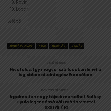
Rovinj
Lopar
Lelépő
HORVÁTORSZÁG
NYÁR
NYARALÁS
UTAZÁS
ELŐZŐ CIKK
Hivatalos: Egy magyar szállodában lehet a
legjobban aludni egész Európában
KÖVETKEZŐ CIKK
Irgalmatlan nagy tájseb maradhat Balásy
Gyula legendássá vált máriaremetei
luxusvillája