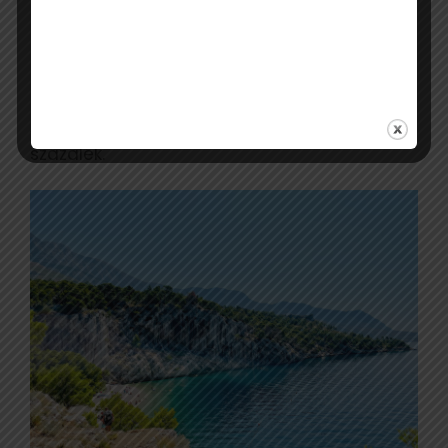
horvát foglalás a Kvarner-öböl térségébe
(33%), 29 százalékuk a Dalmácia – Zadar
régióba szól, 15 százalékuk az Isztriára, 13
százalékuk pedig a Dalmácia – Split régióba.
A többi horvát régió részesülése együtt 9
százalék.