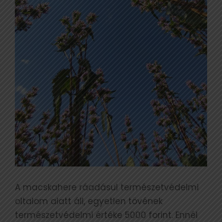
A macskahere ráadásul természetvédelmi
oltalom alatt áll, egyetlen tövének
természetvédelmi értéke 5000 forint. Ennél