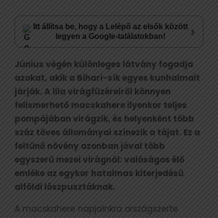
Itt állítsa be, hogy a Lelépő az elsők között
›
legyen a Google-találatokban!
Június végén különleges látvány fogadja
azokat, akik a Bihari-sík egyes kunhalmait
járják. A lila virágfüzéreiről könnyen
felismerhető macskahere ilyenkor teljes
pompájában virágzik, és helyenként több
száz töves állományai színezik a tájat. Ez a
feltűnő növény azonban jóval több
egyszerű mezei virágnál: valóságos élő
emléke az egykor hatalmas kiterjedésű
alföldi löszpusztáknak.
A macskahere napjainkra országszerte