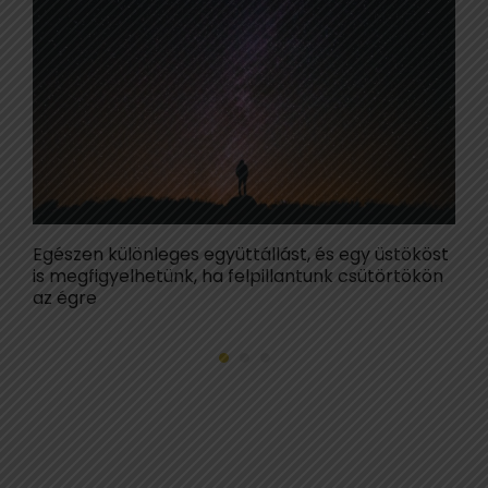
Egészen különleges együttállást, és egy üstököst
É
is megfigyelhetünk, ha felpillantunk csütörtökön
a
az égre