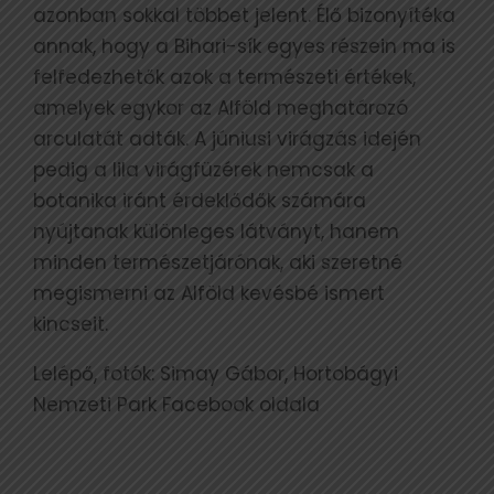
azonban sokkal többet jelent. Élő bizonyítéka
annak, hogy a Bihari-sík egyes részein ma is
felfedezhetők azok a természeti értékek,
amelyek egykor az Alföld meghatározó
arculatát adták. A júniusi virágzás idején
pedig a lila virágfüzérek nemcsak a
botanika iránt érdeklődők számára
nyújtanak különleges látványt, hanem
minden természetjárónak, aki szeretné
megismerni az Alföld kevésbé ismert
kincseit.
Lelépő, fotók: Simay Gábor, Hortobágyi
Nemzeti Park Facebook oldala