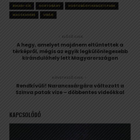
BIHARI-SÍK
HORTOBÁGY
HORTOBÁGYI NEMZETI PARK
MACSKAHERE
VIRÁG
ELŐZŐ CIKK
A hegy, amelyet majdnem eltüntettek a
térképről, mégis az egyik legkülönlegesebb
kirándulóhely lett Magyarországon
KÖVETKEZŐ CIKK
Rendkívüli! Narancssárgára változott a
Szinva patak vize – döbbentes videókkal
KAPCSOLÓDÓ