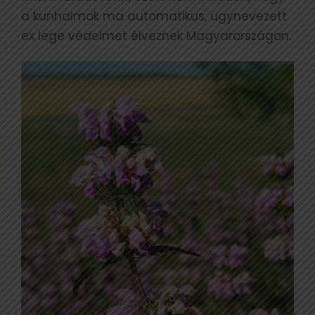
a kunhalmok ma automatikus, úgynevezett
ex lege védelmet élveznek Magyarországon.