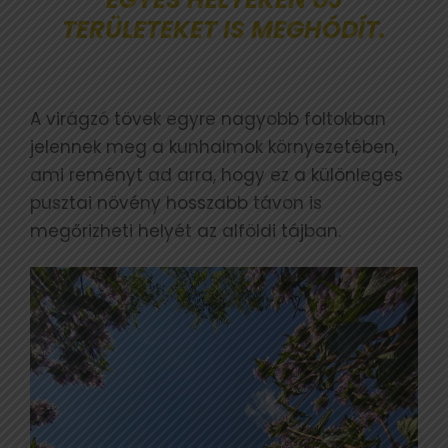
TERÜLETEKET IS MEGHÓDÍT.
A virágzó tövek egyre nagyobb foltokban
jelennek meg a kunhalmok környezetében,
ami reményt ad arra, hogy ez a különleges
pusztai növény hosszabb távon is
megőrizheti helyét az alföldi tájban.