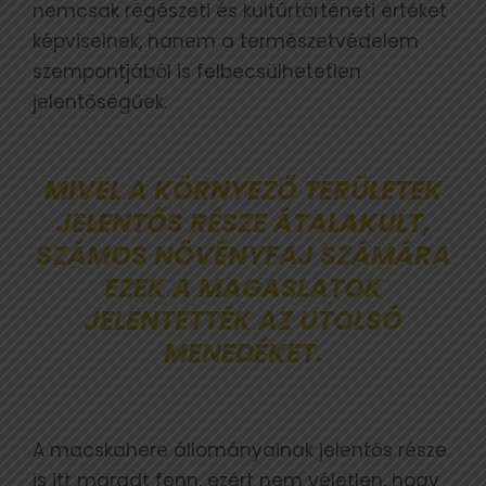
nemcsak régészeti és kultúrtörténeti értéket
képviselnek, hanem a természetvédelem
szempontjából is felbecsülhetetlen
jelentőségűek.
MIVEL A KÖRNYEZŐ TERÜLETEK
JELENTŐS RÉSZE ÁTALAKULT,
SZÁMOS NÖVÉNYFAJ SZÁMÁRA
EZEK A MAGASLATOK
JELENTETTÉK AZ UTOLSÓ
MENEDÉKET.
A macskahere állományainak jelentős része
is itt maradt fenn, ezért nem véletlen, hogy