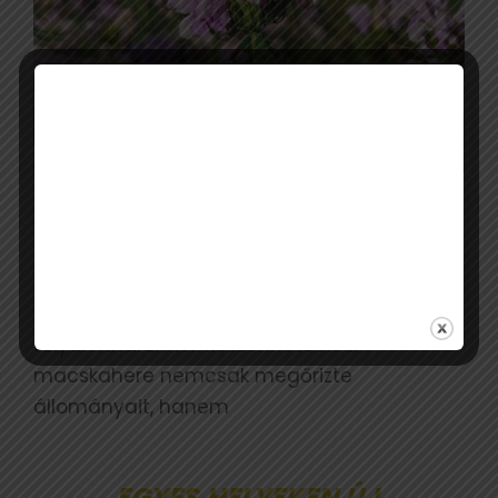
A természet ugyanakkor biztató jeleket is
mutat. A Bihari-sík több területén megindult
a gyepes élőhelyek természetes
regenerációja, vagyis a visszagyepesedés
folyamata. Ennek köszönhetően a
macskahere nemcsak megőrizte
állományait, hanem
EGYES HELYEKEN ÚJ