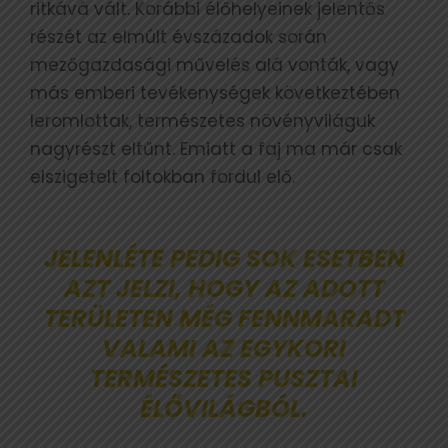
ritkává vált. Korábbi élőhelyeinek jelentős
részét az elmúlt évszázadok során
mezőgazdasági művelés alá vonták, vagy
más emberi tevékenységek következtében
leromlottak, természetes növényviláguk
nagyrészt eltűnt. Emiatt a faj ma már csak
elszigetelt foltokban fordul elő.
JELENLÉTE PEDIG SOK ESETBEN
AZT JELZI, HOGY AZ ADOTT
TERÜLETEN MÉG FENNMARADT
VALAMI AZ EGYKORI
TERMÉSZETES PUSZTAI
ÉLŐVILÁGBÓL.