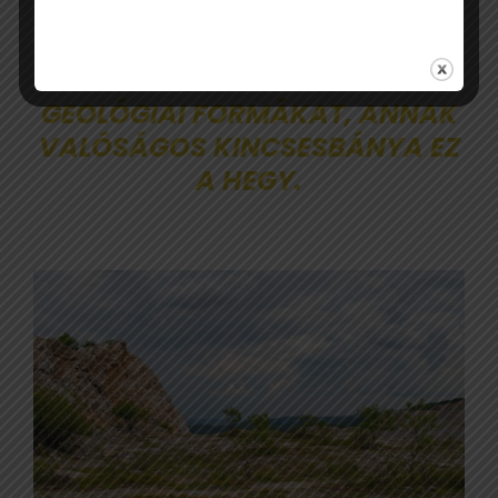
AKI SZERETI A LÁTVÁNYOS
GEOLÓGIAI FORMÁKAT, ANNAK
VALÓSÁGOS KINCSESBÁNYA EZ
A HEGY.