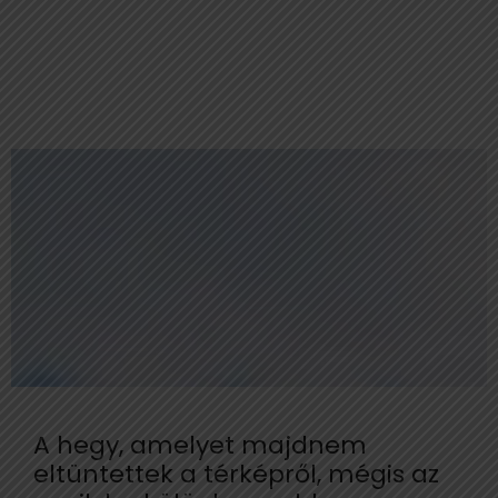
A hegy, amelyet majdnem
eltüntettek a térképről, mégis az