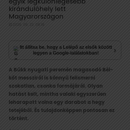
egyik legkülönlegesebb
kirándulóhely lett
Magyarországon
2026. 06. 23. 08:18
Itt állítsa be, hogy a Lelépő az elsők között
›
legyen a Google-találatokban!
A Bükk nyugati peremén magasodó Bél-
kőt messziről is könnyű felismerni
szokatlan, csonka formájáról. Olyan
hatást kelt, mintha valaki egyszerűen
leharapott volna egy darabot a hegy
tetejéből. És tulajdonképpen pontosan ez
történt.