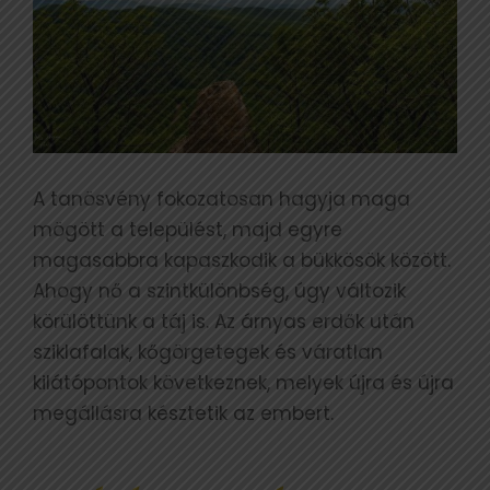
A tanösvény fokozatosan hagyja maga
mögött a települést, majd egyre
magasabbra kapaszkodik a bükkösök között.
Ahogy nő a szintkülönbség, úgy változik
körülöttünk a táj is. Az árnyas erdők után
sziklafalak, kőgörgetegek és váratlan
kilátópontok következnek, melyek újra és újra
megállásra késztetik az embert.