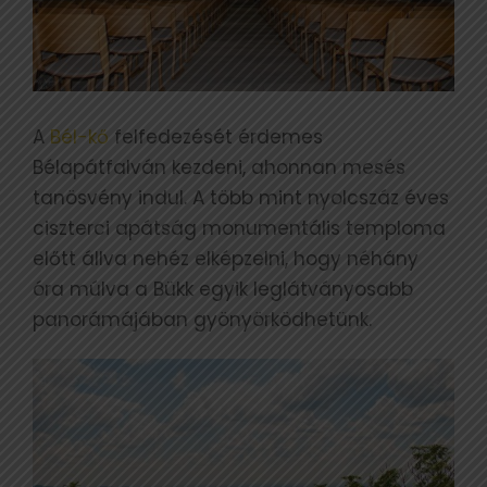
A
Bél-kő
felfedezését érdemes
Bélapátfalván kezdeni, ahonnan mesés
tanösvény indul. A több mint nyolcszáz éves
ciszterci apátság monumentális temploma
előtt állva nehéz elképzelni, hogy néhány
óra múlva a Bükk egyik leglátványosabb
panorámájában gyönyörködhetünk.