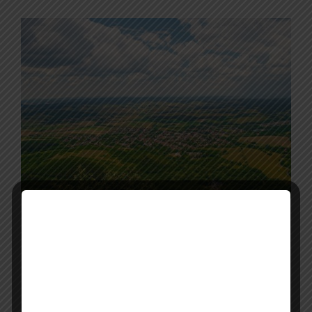
A vakítóan fehér mészkősziklák fölött hollók
köröznek, a meredek lejtőkön ritka növények
kapaszkodnak meg, minden egyes kanyar
után pedig újabb és újabb panoráma nyílik
a Béli-medencére.