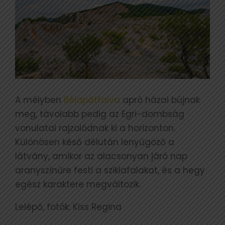
A mélyben
Bélapátfalva
apró házai bújnak
meg, távolabb pedig az Egri-dombság
vonulatai rajzolódnak ki a horizonton.
Különösen késő délután lenyűgöző a
látvány, amikor az alacsonyan járó nap
aranyszínűre festi a sziklafalakat, és a hegy
egész karaktere megváltozik.
Lelépő, fotók: Kiss Regina