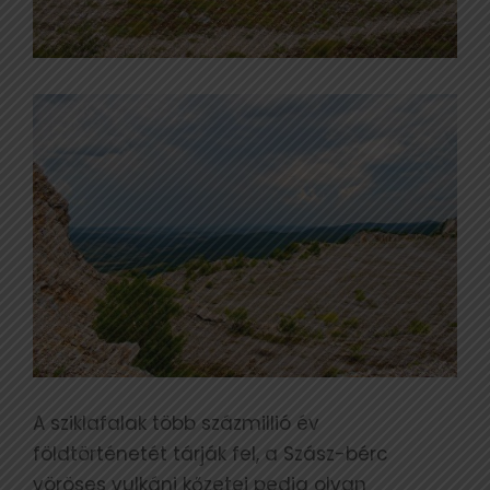
A sziklafalak több százmillió év
földtörténetét tárják fel, a Szász-bérc
vöröses vulkáni kőzetei pedig olyan