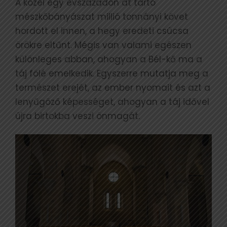
A közel egy évszázadon át tartó
mészkőbányászat millió tonnányi követ
hordott el innen, a hegy eredeti csúcsa
örökre eltűnt. Mégis van valami egészen
különleges abban, ahogyan a Bél-kő ma a
táj fölé emelkedik. Egyszerre mutatja meg a
természet erejét, az ember nyomait és azt a
lenyűgöző képességet, ahogyan a táj idővel
újra birtokba veszi önmagát.