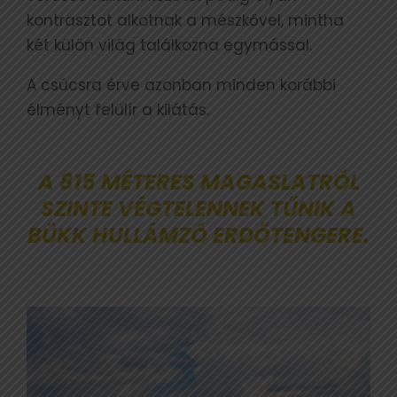
kontrasztot alkotnak a mészkővel, mintha
két külön világ találkozna egymással.
A csúcsra érve azonban minden korábbi
élményt felülír a kilátás.
A 815 MÉTERES MAGASLATRÓL
SZINTE VÉGTELENNEK TŰNIK A
BÜKK HULLÁMZÓ ERDŐTENGERE.