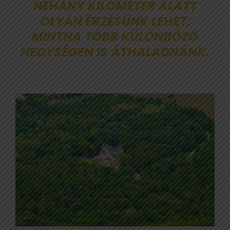
NÉHÁNY KILOMÉTER ALATT
OLYAN ÉRZÉSÜNK LEHET,
MINTHA TÖBB KÜLÖNBÖZŐ
HEGYSÉGEN IS ÁTHALADNÁNK.