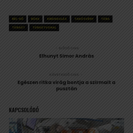
BÉL-KŐ
BÜKK
KIRÁNDULÁS
TANÖSVÉNY
TÚRA
TÚRAÚT
TÚRAÚTVONAL
ELŐZŐ CIKK
Elhunyt Simor András
KÖVETKEZŐ CIKK
Egészen ritka virág bontja a szirmait a
pusztán
KAPCSOLÓDÓ