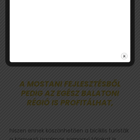
Mint ismert, Balatonberény már korábban
elnyerte a Kerékpárosbarát település címet,
A MOSTANI FEJLESZTÉSBŐL
PEDIG AZ EGÉSZ BALATONI
RÉGIÓ IS PROFITÁLHAT,
hiszen ennek köszönhetően a biciklis turisták
a környező izgalmas somogyi tájakat is