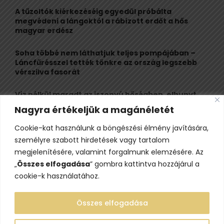
C
A tűzoltók kiérkezéséig egyedül próbálta
megvédeni a lángoktól a rábízott erdőt a hős
H
magyar erdész
Soha többé nem láthatjuk teljes pompájában –
Láncfűrésszel tették tönkre az ország legszebb
vérszilva fasorát
Víz nélkül maradt az iszonyú hőségben, elhunyt
egy kiránduló a legnépszerűbb horvát
Nagyra értékeljük a magánéletét
hegységben
Cookie-kat használunk a böngészési élmény javítására,
Felbecsülhetetlen értékű honfoglaláskori
személyre szabott hirdetések vagy tartalom
leletegyüttes került elő Pest megyében – videóval
megjelenítésére, valamint forgalmunk elemzésére. Az
„
Összes elfogadása
” gombra kattintva hozzájárul a
cookie-k használatához.
Összes elfogadása