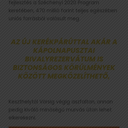
fejlesztés a Széchenyi 2020 Program
keretében, 470 millió forint teljes egészében
uniós forrásból valósult meg.
AZ ÚJ KERÉKPÁRÚTTAL AKÁR A
KÁPOLNAPUSZTAI
BIVALYREZERVÁTUM IS
BIZTONSÁGOS KÖRÜLMÉNYEK
KÖZÖTT MEGKÖZELÍTHETŐ,
Keszthelytől Vörsig végig aszfalton, onnan
pedig kiváló minőségű murvás úton lehet
elkerekezni.