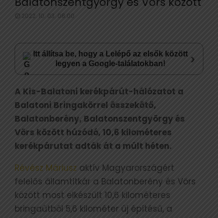
Balatonszentgyörgy és Vörs között
2022. 10. 03. 08:00
Itt állítsa be, hogy a Lelépő az elsők között
›
legyen a Google-találatokban!
A Kis-Balatoni kerékpárút-hálózatot a
Balatoni Bringakörrel összekötő,
Balatonberény, Balatonszentgyörgy és
Vörs között húzódó, 10,6 kilométeres
kerékpárutat adták át a múlt héten.
Révész Máriusz
aktív Magyarországért
felelős államtitkár a Balatonberény és Vörs
között most elkészült 10,6 kilométeres
bringaútból 5,6 kilométer új építésű, a