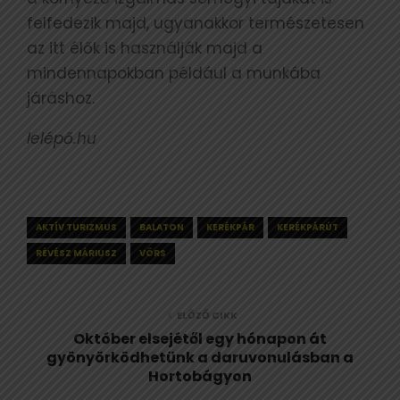
felfedezik majd, ugyanakkor természetesen
az itt élők is használják majd a
mindennapokban például a munkába
járáshoz.
lelépő.hu
AKTÍV TURIZMUS
BALATON
KERÉKPÁR
KERÉKPÁRÚT
RÉVÉSZ MÁRIUSZ
VÖRS
ELŐZŐ CIKK
Október elsejétől egy hónapon át
gyönyörködhetünk a daruvonulásban a
Hortobágyon