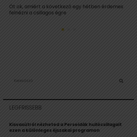
Öt ok, amiért a következő egy hétben érdemes
R
felnézni a csillagos égre
l
S
e
a
S
r
c
E
LEGFRISSEBB
h
f
A
o
Kisvasútról nézheted a Perseidák hullócsillagait
r
R
ezen a különleges éjszakai programon
: