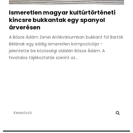
Ismeretlen magyar kultúrtörténeti
kincsre bukkantak egy spanyol
árverésen
A Bősze Ádám Zenei Antikváriumban bukkant föl Bartók
Bélának egy eddig ismeretlen kompozíciója –
jelentette be közösségi oldalán Bősze Ádám. A
hivatalos tájékoztatás szerint az...
S
e
a
S
r