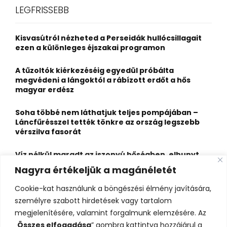
c
E
LEGFRISSEBB
h
f
A
o
Kisvasútról nézheted a Perseidák hullócsillagait
r
R
ezen a különleges éjszakai programon
:
C
A tűzoltók kiérkezéséig egyedül próbálta
megvédeni a lángoktól a rábízott erdőt a hős
H
magyar erdész
Soha többé nem láthatjuk teljes pompájában –
Láncfűrésszel tették tönkre az ország legszebb
vérszilva fasorát
Víz nélkül maradt az iszonyú hőségben, elhunyt
egy kiránduló a legnépszerűbb horvát
Nagyra értékeljük a magánéletét
hegységben
Cookie-kat használunk a böngészési élmény javítására,
Felbecsülhetetlen értékű honfoglaláskori
személyre szabott hirdetések vagy tartalom
leletegyüttes került elő Pest megyében – videóval
megjelenítésére, valamint forgalmunk elemzésére. Az
„
Összes elfogadása
” gombra kattintva hozzájárul a