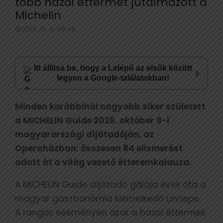
több hazai éttermet jutalmazott a
Michelin
2025. 10. 10. 08:48
Itt állítsa be, hogy a Lelépő az elsők között
›
legyen a Google-találatokban!
Minden korábbinál nagyobb siker született
a MICHELIN Guide 2025. október 9-i
magyarországi díjátadóján, az
Operaházban: összesen 84 elismerést
adott át a világ vezető étteremkalauza.
A MICHELIN Guide díjátadó gálája évek óta a
magyar gasztronómia kiemelkedő ünnepe.
A rangos eseményen azok a hazai éttermek