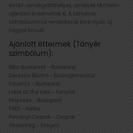
kiváló vendéglátóhelyek, amelyek Michelin-
ajánlást érdemeltek ki. A tányéros
szimbólummal rendelkezők köre nyolc új
taggal bővült.
Ajánlott éttermek (Tányér
szimbólum):
Bibo Budapest ‒ Budapest
Dereszla Bisztró ‒ Bodrogkeresztúr
Fausto’s ‒ Budapest
Lokal at the lake ‒ Fonyód
Majorelle ‒ Budapest
PADI ‒ Rátka
Petrányi Csopak ‒ Csopak
Tiszavirág ‒ Szeged