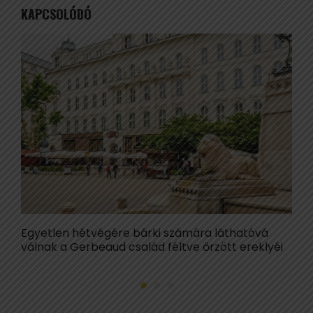
KAPCSOLÓDÓ
Egyetlen hétvégére bárki számára láthatóvá
E
válnak a Gerbeaud család féltve őrzött ereklyéi
t