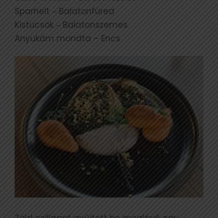
Sparhelt ‒ Balatonfüred
Kistücsök ‒ Balatonszemes
Anyukám mondta – Encs
Zöld csillagot gyűjtött be meglévő egy