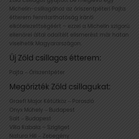
Michelin-csillagához az őriszentpéteri Pajta
étterem fenntarthatóság iránti
elkötelezettségéért – ezzel a Michelin szigorú
ellenőrei által odaítélt elismerést már hatan
viselhetik Magyarországon.
Új Zöld csillagos étterem:
Pajta ‒ Őriszentpéter
Megőrizték Zöld csillagukat:
Graefl Major Kétútköz ‒ Poroszló
Onyx Műhely ‒ Budapest
Salt ‒ Budapest
Villa Kabala – Szigliget
Natura Hill ‒ Zebegény