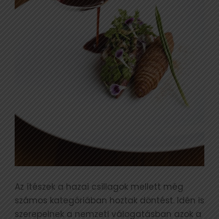
Az ítészek a hazai csillagok mellett még
számos kategóriában hoztak döntést. Idén is
szerepelnek a nemzeti válogatásban azok a