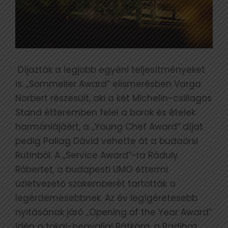
Díjazták a legjobb egyéni teljesítményeket
is. „Sommelier Award” elismerésben Varga
Norbert részesült, aki a két Michelin-csillagos
Stand étteremben felel a borok és ételek
harmóniájáért, a „Young Chef Award” díjat
pedig Pallag Dávid vehette át a budaörsi
Rutinból. A „Service Award”-ra Ráduly
Róbertet, a budapesti UMO éttermi
üzletvezető szakemberét tartották a
legérdemesebbnek. Az év legígéretesebb
nyitásának járó „Opening of the Year Award”
idén a tokaj-hegyaljai Rátkára, a Padihoz