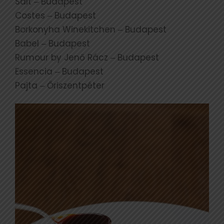
Salt ‒ Budapest
Costes ‒ Budapest
Borkonyha Winekitchen ‒ Budapest
Babel ‒ Budapest
Rumour by Jenő Rácz ‒ Budapest
Essencia ‒ Budapest
Pajta ‒ Őriszentpéter