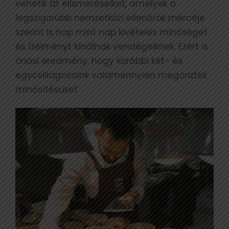
vehetik át elismeréseiket, amelyek a
legszigorúbb nemzetközi ellenőrök mércéje
szerint is nap mint nap kivételes minőséget
és ízélményt kínálnak vendégeiknek. Ezért is
óriási eredmény, hogy korábbi két- és
egycsillagosaink valamennyien megőrizték
minősítésüket.