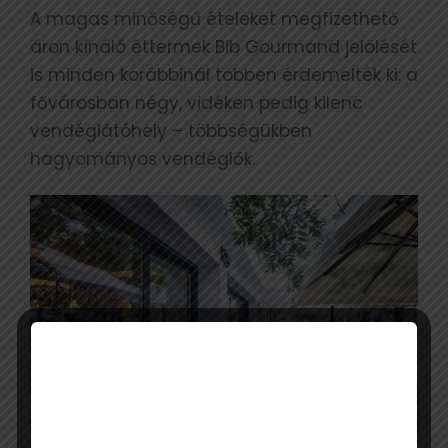
A magas minőségű ételeket megfizethető
áron kínáló éttermek Bib Gourmand jelölését
is minden korábbinál többen érdemelték ki: a
fővárosban négy, vidéken pedig kilenc
vendéglátóhely – többségükben
hagyományos vendéglők.