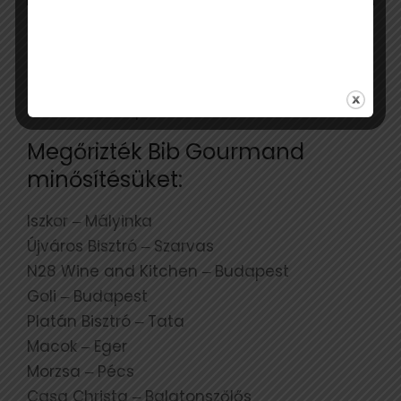
Új Bib Gourmand éttermek:
94’ konyha & bár ‒ Budapest
Cabrio ‒ Budapest
Megőrizték Bib Gourmand
minősítésüket:
Iszkor ‒ Mályinka
Újváros Bisztró ‒ Szarvas
N28 Wine and Kitchen ‒ Budapest
Goli ‒ Budapest
Platán Bisztró ‒ Tata
Macok ‒ Eger
Morzsa ‒ Pécs
Casa Christa ‒ Balatonszőlős