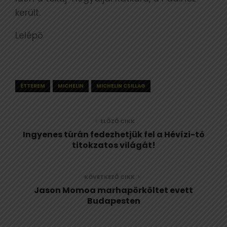
került.
Lelépő
ÉTTEREM
MICHELIN
MICHELIN CSILLAG
ELŐZŐ CIKK
Ingyenes túrán fedezhetjük fel a Hévízi-tó
titokzatos világát!
KÖVETKEZŐ CIKK
Jason Momoa marhapörköltet evett
Budapesten