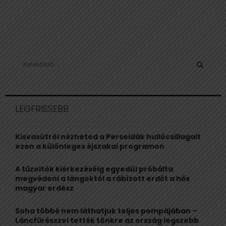
S
e
a
S
r
c
E
LEGFRISSEBB
h
f
A
o
Kisvasútról nézheted a Perseidák hullócsillagait
r
R
ezen a különleges éjszakai programon
:
C
A tűzoltók kiérkezéséig egyedül próbálta
megvédeni a lángoktól a rábízott erdőt a hős
H
magyar erdész
Soha többé nem láthatjuk teljes pompájában –
Láncfűrésszel tették tönkre az ország legszebb