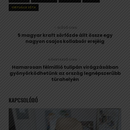
VIRTUÁLIS SÉTA
ELŐZŐ CIKK
5 magyar kraft sörfőzde állt össze egy
nagyon csajos kollabsör erejéig
KÖVETKEZŐ CIKK
Hamarosan félmillió tulipán virágzásában
gyönyörködhetünk az ország legnépszerűbb
túrahelyén
KAPCSOLÓDÓ