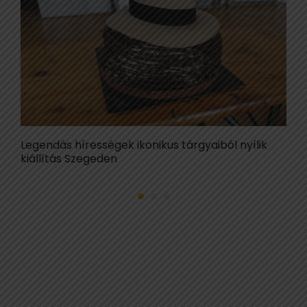
Legendás hírességek ikonikus tárgyaiból nyílik
K
kiállítás Szegeden
t
S