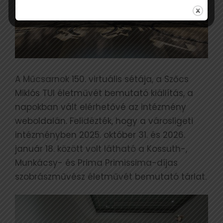
A Műcsarnok 150. virtuális sétája, a Szőcs
Miklós TUI életművét bemutató kiállítás, a
napokban vált elérhetővé az intézmény
weboldalán. Felidézték, hogy a városligeti
intézményben 2025. október 31. és 2026.
január 18. között volt látható a Kossuth-,
Munkácsy- és Prima Primissima-díjas
szobrászművész életművét bemutató tárlat.