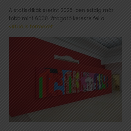
A statisztikák szerint 2025-ben eddig már
több mint 6000 látogató kereste fel a
virtuális termeket.