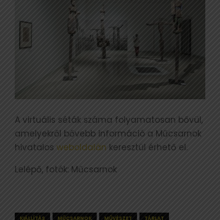
A virtuális séták száma folyamatosan bővül,
amelyekről bővebb információ a Műcsarnok
hivatalos
weboldalán
keresztül érhető el.
Lelépő, fotók: Műcsarnok
KIÁLLÍTÁS
MŰCSARNOK
MŰVÉSZET
TÁRLAT