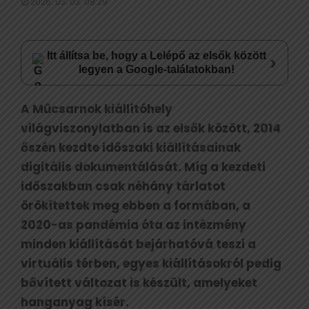
2026. 03. 03. 08:29
Itt állítsa be, hogy a Lelépő az elsők között
›
legyen a Google-találatokban!
A Műcsarnok kiállítóhely
világviszonylatban is az elsők között, 2014
őszén kezdte időszaki kiállításainak
digitális dokumentálását. Míg a kezdeti
időszakban csak néhány tárlatot
örökítettek meg ebben a formában, a
2020-as pandémia óta az intézmény
minden kiállítását bejárhatóvá teszi a
virtuális térben, egyes kiállításokról pedig
bővített változat is készült, amelyeket
hanganyag kísér.