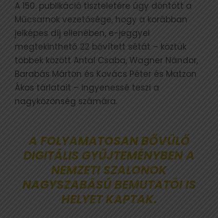
A 150. publikáció tiszteletére úgy döntött a
Műcsarnok vezetősége, hogy a korábban
jelképes díj ellenében, e-jeggyel
megtekinthető 22 bővített sétát – köztük
többek között Antal Csaba, Wagner Nándor,
Barabás Márton és Kovács Péter és Matzon
Ákos tárlatait – ingyenessé teszi a
nagyközönség számára.
A FOLYAMATOSAN BŐVÜLŐ
DIGITÁLIS GYŰJTEMÉNYBEN A
NEMZETI SZALONOK
NAGYSZABÁSÚ BEMUTATÓI IS
HELYET KAPTAK.