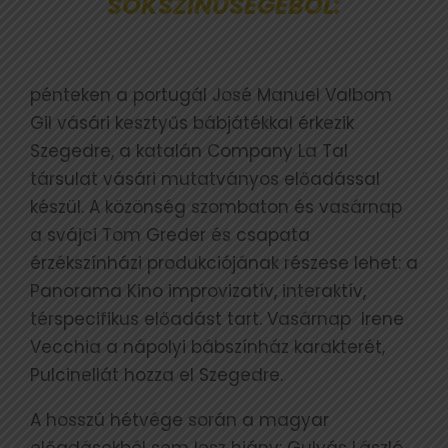
SOKSZÍNŰSÉGÉBŐL:
pénteken a portugál José Manuel Valbom
Gil vásári kesztyűs bábjátékkal érkezik
Szegedre, a katalán Company La Tal
társulat vásári mutatványos előadással
készül. A közönség szombaton és vasárnap
a svájci Tom Greder és csapata
érzékszínházi produkciójának részese lehet: a
Panorama Kino improvizatív, interaktív,
térspecifikus előadást tart. Vasárnap Irene
Vecchia a nápolyi bábszínház karakterét,
Pulcinellát hozza el Szegedre.
A hosszú hétvége során a magyar