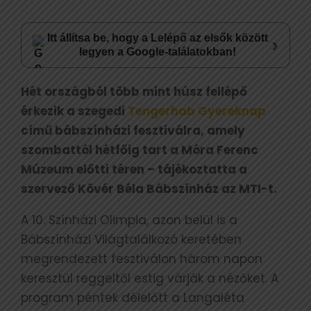
Itt állítsa be, hogy a Lelépő az elsők között
›
legyen a Google-találatokban!
Hét országból több mint húsz fellépő
érkezik a szegedi
Tengerhab Gyereknap
című bábszínházi fesztiválra, amely
szombattól hétfőig tart a Móra Ferenc
Múzeum előtti téren – tájékoztatta a
szervező Kövér Béla Bábszínház az MTI-t.
A 10. Színházi Olimpia, azon belül is a
Bábszínházi Világtalálkozó keretében
megrendezett fesztiválon három napon
keresztül reggeltől estig várják a nézőket. A
program péntek délelőtt a Langaléta