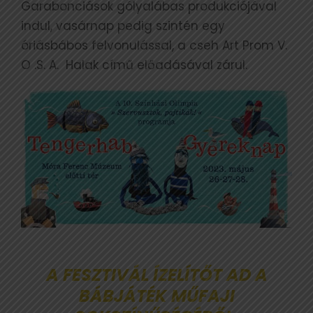
Garabonciások gólyalábas produkciójával
indul, vasárnap pedig szintén egy
óriásbábos felvonulással, a cseh Art Prom V.
O .S. A. Halak című előadásával zárul.
A FESZTIVÁL ÍZELÍTŐT AD A
BÁBJÁTÉK MŰFAJI