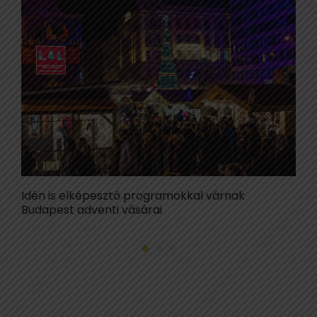
Idén is elképesztő programokkal várnak
I
Budapest adventi vásárai