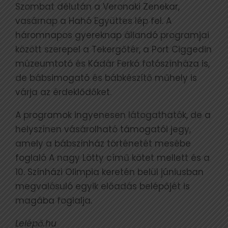
Szombat délután a Veronaki Zenekar,
vasárnap a Hahó Együttes lép fel. A
háromnapos gyereknap állandó programjai
között szerepel a Tekergőtér, a Port Ciggedin
múzeumtotó és Kádár Ferkó fotószínháza is,
de bábsimogató és bábkészítő műhely is
várja az érdeklődőket.
A programok ingyenesen látogathatók, de a
helyszínen vásárolható támogatói jegy,
amely a bábszínház történetét mesébe
foglaló A nagy Lötty című kötet mellett és a
10. Színházi Olimpia keretén belül júniusban
megvalósuló egyik előadás belépőjét is
magába foglalja.
Lelépő.hu