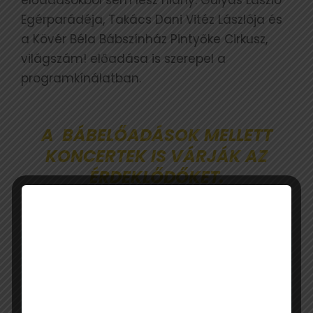
előadásokból sem lesz hiány: Gulyás László
Egérparádéja, Takács Dani Vitéz Lászlója és
a Kövér Béla Bábszínház Pintyőke Cirkusz,
világszám! előadása is szerepel a
programkínálatban.
A BÁBELŐADÁSOK MELLETT
KONCERTEK IS VÁRJÁK AZ
ÉRDEKLŐDŐKET.