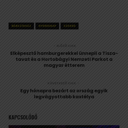
BÁBSZÍNHÁZ
GYEREKNAP
SZEGED
ELŐZŐ CIKK
Elképesztő hamburgerekkel ünnepli a Tisza-
tavat és a Hortobágyi Nemzeti Parkot a
magyar étterem
KÖVETKEZŐ CIKK
Egy hónapra bezárt az ország egyik
legvágyottabb kastélya
KAPCSOLÓDÓ