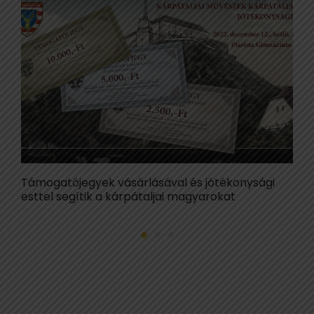
Támogatójegyek vásárlásával és jótékonysági
Ó
esttel segítik a kárpátaljai magyarokat
m