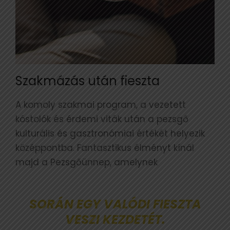
Szakmázás után fieszta
A komoly szakmai program, a vezetett
kóstolók és érdemi viták után a pezsgő
kulturális és gasztronómiai értékét helyezik
középpontba. Fantasztikus élményt kínál
majd a Pezsgőünnep, amelynek
SORÁN EGY VALÓDI FIESZTA
VESZI KEZDETÉT.