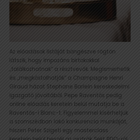
Az előadások listáját böngészve rögtön
látszik, hogy impozáns birtokokkal
„találkozhatnak” a résztvevők. Megismerhetik
és „megkóstolhatják” a Champagne Henri
Giraud házat Stephane Barlein kereskedelmi
igazgató jóvoltából. Pepe Raventós pedig
online előadás keretein belül mutatja be a
Raventós-i Blanc-t. Figyelemmel kísérhetjük
a szomszédban lakó konkurencia munkáját,
hiszen Peter Szigeti egy masterclass
keretein belül beszél az osztrák Sekt PDO-ról.