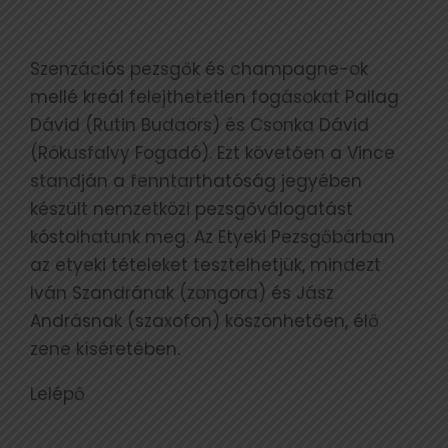
Szenzációs pezsgők és champagne-ok
mellé kreál felejthetetlen fogásokat Pallag
Dávid (Rutin Budaörs) és Csonka Dávid
(Rókusfalvy Fogadó). Ezt követően a Vince
standján a fenntarthatóság jegyében
készült nemzetközi pezsgőválogatást
kóstolhatunk meg. Az Etyeki Pezsgőbárban
az etyeki tételeket tesztelhetjük, mindezt
Iván Szandrának (zongora) és Jász
Andrásnak (szaxofon) köszönhetően, élő
zene kíséretében.
Lelépő