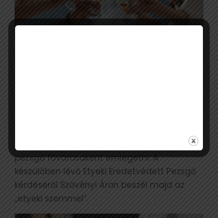
A borok világában is egyre erősödő trend
csökkentett alkoholos és alkoholmentes
termékek témaköre. A jövő fogyasztói
igényeinek megismerésében Evans Victoria
magyar sommelier bajnok lesz a
segítségünkre.
Etyeket egyre több helyen kezdik a magyar
pezsgő fővárosaként emlegetni. A
készülőben lévő Etyeki Eredetvédett Pezsgő
kérdéséről Szövényi Áron beszél majd az
„etyeki szemmel”.