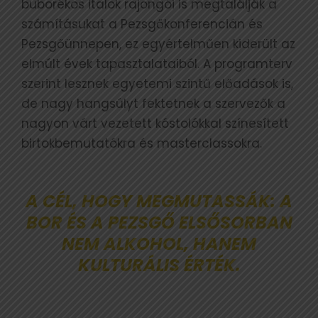
buborékos italok rajongói is megtalálják a
számításukat a Pezsgőkonferencián és
Pezsgőünnepen, ez egyértelműen kiderült az
elmúlt évek tapasztalataiból. A programterv
szerint lesznek egyetemi szintű előadások is,
de nagy hangsúlyt fektetnek a szervezők a
nagyon várt vezetett kóstolókkal színesített
birtokbemutatókra és masterclassokra.
A CÉL, HOGY MEGMUTASSÁK: A
BOR ÉS A PEZSGŐ ELSŐSORBAN
NEM ALKOHOL, HANEM
KULTURÁLIS ÉRTÉK.