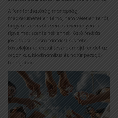
A fenntarthatóság manapság
megkerülhetetlen téma, nem véletlen tehát,
hogy a szervezők ezen az eseményen is
figyelmet szentelnek ennek. Kató András
jóvoltából három fantasztikus tétel
kóstolóján keresztül tesznek majd rendet az
organikus, biodinamikus és natúr pezsgők
témájában.