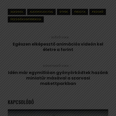
ALKOHOL
ALKOHOLOS ITAL
ETYEK
FIESZTA
PEZSGŐ
PEZSGŐKONFERENCIA
ELŐZŐ CIKK
Egészen elképesztő animációs videón kel
életre a forint
KÖVETKEZŐ CIKK
Idén már egymillióan gyönyörködtek hazánk
miniatűr másával a szarvasi
makettparkban
KAPCSOLÓDÓ