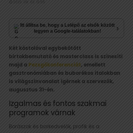
2023. 08. 03. 13:55
Itt állítsa be, hogy a Lelépő az elsők között
›
legyen a Google-találatokban!
Két kóstolóval egybekötött
birtokbemutató és masterclass is színesíti
majd a
Pezsgőkonferenciát
, emellett
gasztronómiában és buborékos italokban
is világszínvonalat ígérnek a szervezők,
augusztus 31-én.
Izgalmas és fontos szakmai
programok várnak
Borászok és borkedvelők, profik és a