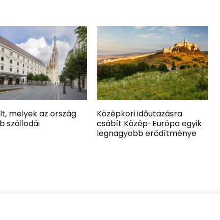
lt, melyek az ország
Középkori időutazásra
b szállodái
csábít Közép-Európa egyik
legnagyobb erődítménye