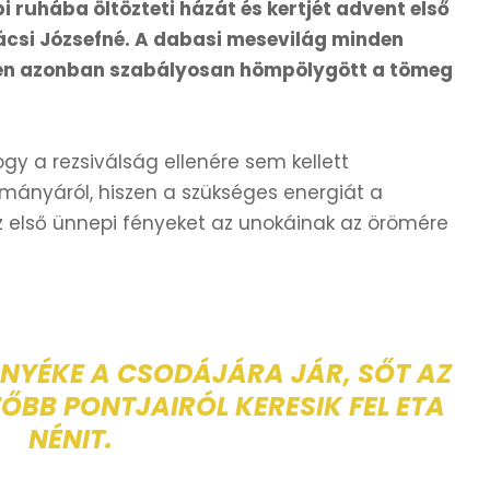
ruhába öltözteti házát és kertjét advent első
ácsi Józsefné. A dabasi mesevilág minden
idén azonban szabályosan hömpölygött a tömeg
gy a rezsiválság ellenére sem kellett
mányáról, hiszen a szükséges energiát a
 első ünnepi fényeket az unokáinak az örömére
NYÉKE A CSODÁJÁRA JÁR, SŐT AZ
BB PONTJAIRÓL KERESIK FEL ETA
NÉNIT.