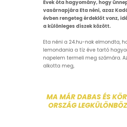
Évek óta hagyomány, hogy ünnepi 
vasárnapjára Eta néni, azaz Kad
évben rengeteg érdeklőt vonz, 
a különleges díszek között.
Eta néni a 24.hu-nak elmondta, ho
lemondania a tíz éve tartó hagyo
napelem termeli meg számára. Az
alkotta meg,
MA MÁR DABAS ÉS KÖR
ORSZÁG LEGKÜLÖNBÖZŐ