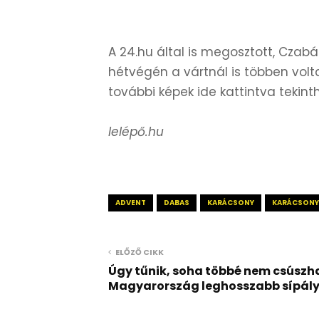
A 24.hu által is megosztott, Czabán
hétvégén a vártnál is többen volt
további képek ide kattintva tekin
lelépő.hu
ADVENT
DABAS
KARÁCSONY
KARÁCSONYI
ELŐZŐ CIKK
Úgy tűnik, soha többé nem csúszh
Magyarország leghosszabb sípál