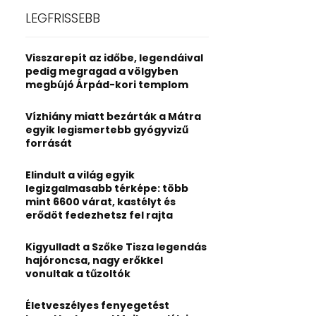
c
E
LEGFRISSEBB
h
f
A
o
Visszarepít az időbe, legendáival
r
R
pedig megragad a völgyben
:
megbújó Árpád-kori templom
C
Vízhiány miatt bezárták a Mátra
H
egyik legismertebb gyógyvizű
forrását
Elindult a világ egyik
legizgalmasabb térképe: több
mint 6600 várat, kastélyt és
erődöt fedezhetsz fel rajta
Kigyulladt a Szőke Tisza legendás
hajóroncsa, nagy erőkkel
vonultak a tűzoltók
Életveszélyes fenyegetést