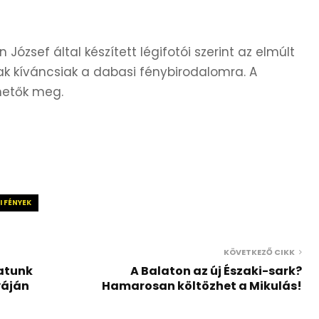
 József által készített légifotói szerint az elmúlt
ak kíváncsiak a dabasi fénybirodalomra. A
thetők meg.
 FÉNYEK
KÖVETKEZŐ CIKK
atunk
A Balaton az új Északi-sark?
yáján
Hamarosan költözhet a Mikulás!