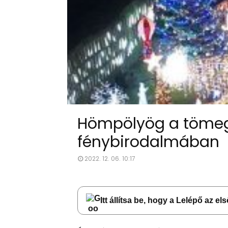
Hömpölyög a tömeg 
fénybirodalmában
2022. 12. 06. 10:17
Itt állítsa be, hogy a Lelépő az e