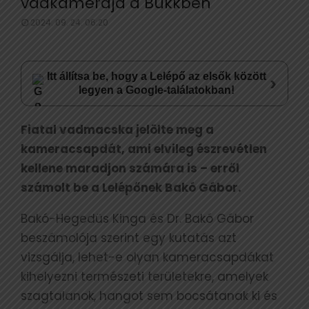
vadkamerája a Bükkben
2024. 09. 24. 06:20
Itt állítsa be, hogy a Lelépő az elsők között
›
legyen a Google-találatokban!
Fiatal vadmacska jelölte meg a
kameracsapdát, ami elvileg észrevétlen
kellene maradjon számára is – erről
számolt be a Lelépőnek Bakó Gábor.
Bakó-Hegedüs Kinga és Dr. Bakó Gábor
beszámolója szerint egy kutatás azt
vizsgálja, lehet-e olyan kameracsapdákat
kihelyezni természeti területekre, amelyek
szagtalanok, hangot sem bocsátanak ki és