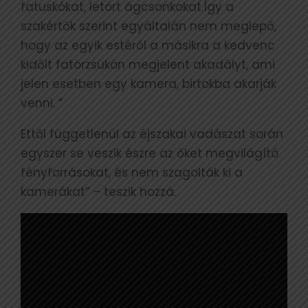
fatuskókat, letört ágcsonkokat.Így a
szakértők szerint egyáltalán nem meglepő,
hogy az egyik estéről a másikra a kedvenc
kidőlt fatörzsükön megjelent akadályt, ami
jelen esetben egy kamera, birtokba akarják
venni. ”
Ettől függetlenül az éjszakai vadászat során
egyszer se veszik észre az őket megvilágító
fényforrásokat, és nem szagolták ki a
kamerákat” – teszik hozzá.