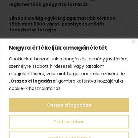
legismertebb gyógyvizű forrását
H
Elindult a világ egyik legizgalmasabb térképe:
több mint 6600 várat, kastélyt és erődöt
fedezhetsz fel rajta
Kigyulladt a Szőke Tisza legendás hajóroncsa,
Nagyra értékeljük a magánéletét
nagy erőkkel vonultak a tűzoltók
Cookie-kat használunk a böngészési élmény javítására,
Életveszélyes fenyegetést kapott, elmarad Majka
személyre szabott hirdetések vagy tartalom
erdélyi koncertje
megjelenítésére, valamint forgalmunk elemzésére. Az
„
Összes elfogadása
” gombra kattintva hozzájárul a
cookie-k használatához.
Összes elfogadása
Testreszabás
@2023 - www.lelepo.hu. Minden jog fenntartva.