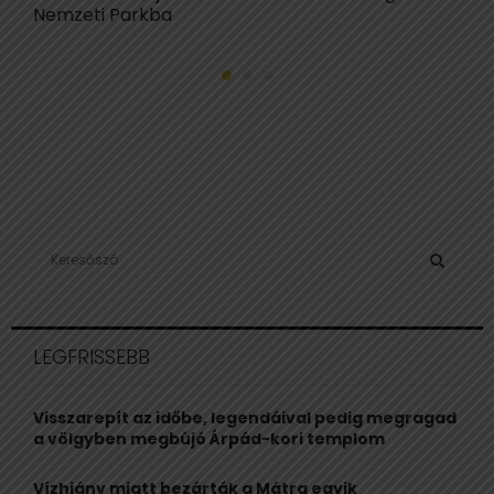
Nemzeti Parkba
s
S
e
a
S
r
c
E
LEGFRISSEBB
h
f
A
o
Visszarepít az időbe, legendáival pedig megragad
r
R
a völgyben megbújó Árpád-kori templom
:
C
Vízhiány miatt bezárták a Mátra egyik