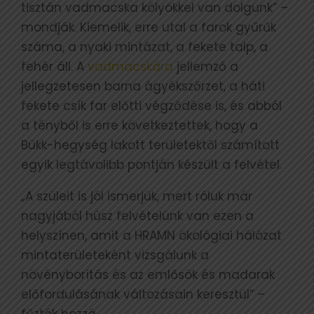
tisztán vadmacska kölyökkel van dolgunk” –
mondják. Kiemelik, erre utal a farok gyűrűk
száma, a nyaki mintázat, a fekete talp, a
fehér áll. A
vadmacskára
jellemző a
jellegzetesen barna ágyékszőrzet, a háti
fekete csík far előtti végződése is, és abból
a tényből is erre következtettek, hogy a
Bükk-hegység lakott területektől számított
egyik legtávolibb pontján készült a felvétel.
„A szüleit is jól ismerjük, mert róluk már
nagyjából húsz felvételünk van ezen a
helyszínen, amit a HRAMN ökológiai hálózat
mintaterületeként vizsgálunk a
növényborítás és az emlősök és madarak
előfordulásának változásain keresztül” –
fűzték hozzá.