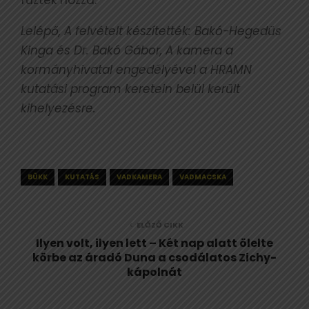
Lelépő, A felvételt készítették: Bakó-Hegedüs
Kinga és Dr. Bakó Gábor, A kamera a
kormányhivatal engedélyével a HRAMN
kutatási program keretein belül került
kihelyezésre.
BÜKK
KUTATÁS
VADKAMERA
VADMACSKA
ELŐZŐ CIKK
Ilyen volt, ilyen lett – Két nap alatt ölelte
körbe az áradó Duna a csodálatos Zichy-
kápolnát