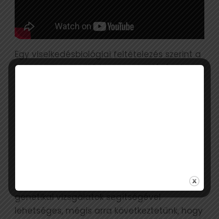
Egy viselkedésbiológiai feltételezés szerint a
dagasztás a territórium megjelölésének
egyfajta sajátos módszere, amikor a
macska az ujjbegyek közt lévő
illatmirigyeivel megjelöli a számára
kedvezőnek értékelt helyet.
Biztosan vadmacska látható a
felvételen
‘” A fajtisztaság megállapítása csak
genetikai vizsgálatok segítségével
lehetséges, mégis arra következtetünk, hogy