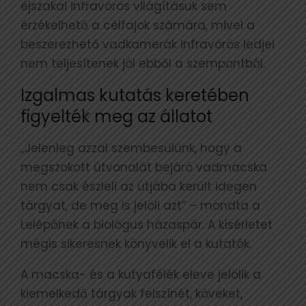
éjszakai infravörös világításuk sem
érzékelhető a célfajok számára, mivel a
beszerezhető vadkamerák infravörös ledjei
nem teljesítenek jól ebből a szempontból.
Izgalmas kutatás keretében
figyelték meg az állatot
„Jelenleg azzal szembesülünk, hogy a
megszokott útvonalát bejáró vadmacska
nem csak észleli az útjába került idegen
tárgyat, de meg is jelöli azt” – mondta a
Lelépőnek a biológus házaspár. A kísérletet
mégis sikeresnek könyvelik el a kutatók.
A macska- és a kutyafélék eleve jelölik a
kiemelkedő tárgyak felszínét, köveket,