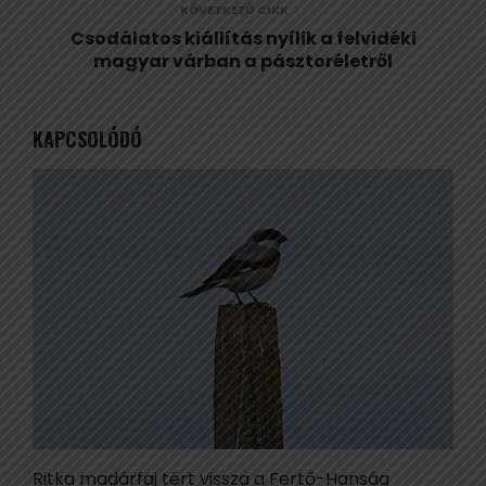
KÖVETKEZŐ CIKK
Csodálatos kiállítás nyílik a felvidéki
magyar várban a pásztoréletről
KAPCSOLÓDÓ
Ritka madárfaj tért vissza a Fertő-Hanság
Ö