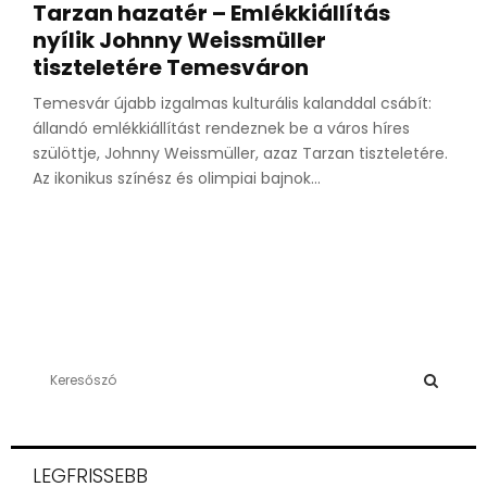
Tarzan hazatér – Emlékkiállítás
nyílik Johnny Weissmüller
tiszteletére Temesváron
Temesvár újabb izgalmas kulturális kalanddal csábít:
állandó emlékkiállítást rendeznek be a város híres
szülöttje, Johnny Weissmüller, azaz Tarzan tiszteletére.
Az ikonikus színész és olimpiai bajnok...
S
e
a
S
r
c
E
LEGFRISSEBB
h