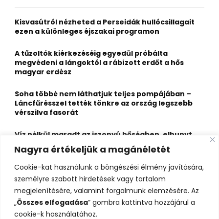
f
A
o
Kisvasútról nézheted a Perseidák hullócsillagait
r
R
ezen a különleges éjszakai programon
:
C
A tűzoltók kiérkezéséig egyedül próbálta
megvédeni a lángoktól a rábízott erdőt a hős
H
magyar erdész
Soha többé nem láthatjuk teljes pompájában –
Láncfűrésszel tették tönkre az ország legszebb
vérszilva fasorát
Víz nélkül maradt az iszonyú hőségben, elhunyt
egy kiránduló a legnépszerűbb horvát
Nagyra értékeljük a magánéletét
hegységben
Cookie-kat használunk a böngészési élmény javítására,
Felbecsülhetetlen értékű honfoglaláskori
személyre szabott hirdetések vagy tartalom
leletegyüttes került elő Pest megyében – videóval
megjelenítésére, valamint forgalmunk elemzésére. Az
„
Összes elfogadása
” gombra kattintva hozzájárul a
cookie-k használatához.