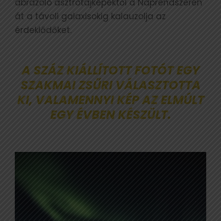
ábrázoló asztrotájképektől a Naprendszeren
át a távoli galaxisokig kalauzolja az
érdeklődőket.
A SZÁZ KIÁLLÍTOTT FOTÓT EGY
SZAKMAI ZSŰRI VÁLASZTOTTA
KI, VALAMENNYI KÉP AZ ELMÚLT
EGY ÉVBEN KÉSZÜLT.