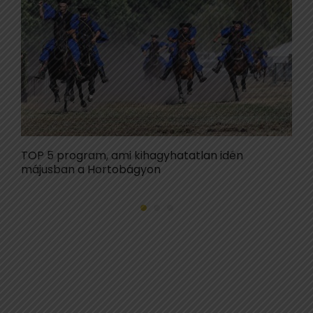
TOP 5 program, ami kihagyhatatlan idén
E
májusban a Hortobágyon
a