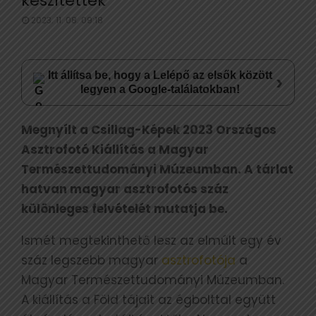
készítettek
2023. 11. 08. 09:18
Itt állítsa be, hogy a Lelépő az elsők között
›
legyen a Google-találatokban!
Megnyílt a Csillag-Képek 2023 Országos
Asztrofotó Kiállítás a Magyar
Természettudományi Múzeumban. A tárlat
hatvan magyar asztrofotós száz
különleges felvételét mutatja be.
Ismét megtekinthető lesz az elmúlt egy év
száz legszebb magyar
asztrofotója
a
Magyar Természettudományi Múzeumban.
A kiállítás a Föld tájait az égbolttal együtt