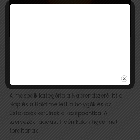
A lakóhelyünkhöz legközelebbi eső témakör
az asztrotájképeké. Számos fotón a Föld is
megjelenik a kompozícióban, de akad olyan
felvétel is, ahol csak a hűlt helye, vagyis
árnyéka látszik.
A második kategória a Naprendszeré, itt a
Nap és a Hold mellett a bolygók és az
üstökösök kerülnek a középpontba. A
szervezők ráadásul idén külön figyelmet
fordítanak