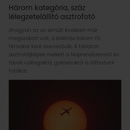
Három kategória, száz
lélegzetelállító asztrofotó
Ahogyan az az elmúlt években már
megszokott volt, a kiállítás három fő
témakor köré szerveződik. A tárlaton
asztrotájképek mellett a Naprendszerreől és
távoli csillagokról, galaxisokról is láthatunk
fotókat.