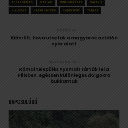
ASZTROFOTÓ
CSILLAG
CSILLAGÁSZAT
GALAXIS
KIÁLLÍTÁS
NAPRENDSZER
SARKI FÉNY
TÁRLAT
ELŐZŐ CIKK
Kiderült, hova utaztak a magyarok az idián
nyár alatt
KÖVETKEZŐ CIKK
Római település nyomait tárták fel a
Pilisben, egészen különleges dolgokra
bukkantak
KAPCSOLÓDÓ