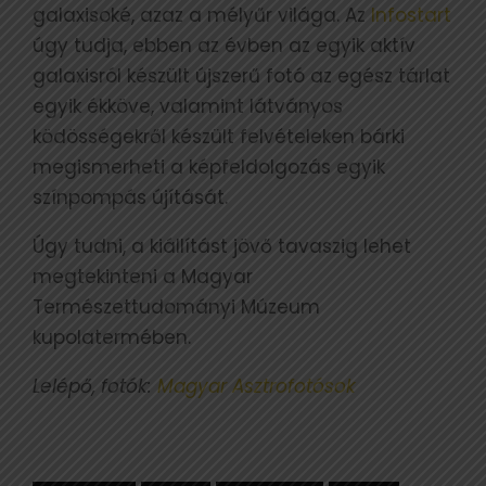
galaxisoké, azaz a mélyűr világa. Az
Infostart
úgy tudja, ebben az évben az egyik aktív
galaxisról készült újszerű fotó az egész tárlat
egyik ékköve, valamint látványos
ködösségekről készült felvételeken bárki
megismerheti a képfeldolgozás egyik
színpompás újítását.
Úgy tudni, a kiállítást jövő tavaszig lehet
megtekinteni a Magyar
Természettudományi Múzeum
kupolatermében.
Lelépő, fotók:
Magyar Asztrofotósok