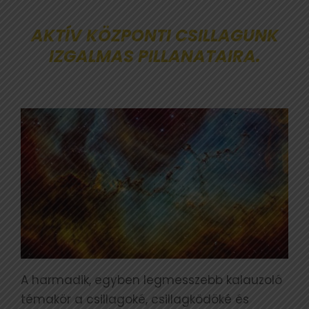
AKTÍV KÖZPONTI CSILLAGUNK
IZGALMAS PILLANATAIRA.
A harmadik, egyben legmesszebb kalauzoló
témakör a csillagoké, csillagködöké és