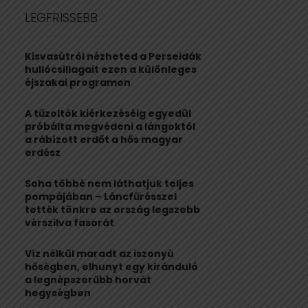
c
E
LEGFRISSEBB
h
f
A
o
Kisvasútról nézheted a Perseidák
r
R
hullócsillagait ezen a különleges
:
éjszakai programon
C
A tűzoltók kiérkezéséig egyedül
H
próbálta megvédeni a lángoktól
a rábízott erdőt a hős magyar
erdész
Soha többé nem láthatjuk teljes
pompájában – Láncfűrésszel
tették tönkre az ország legszebb
vérszilva fasorát
Víz nélkül maradt az iszonyú
hőségben, elhunyt egy kiránduló
a legnépszerűbb horvát
hegységben