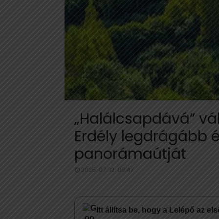
„Halálcsapdává” vált,
Erdély legdrágább 
panorámaútját
2025. 07. 12. 09:47
Itt állítsa be, hogy a Lelépő az e