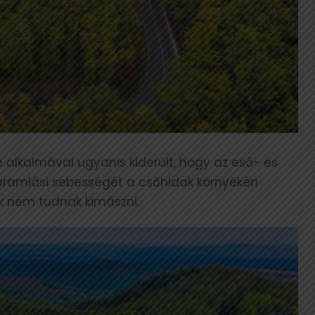
 alkalmával ugyanis kiderült, hogy az eső- és
ok áramlási sebességét a csőhidak környékén
ák nem tudnak kimászni.