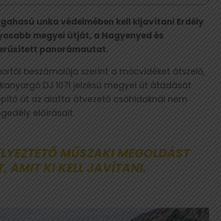
rgahasú unka védelmében kell kijavítani Erdély
yosabb megyei útját, a Nagyenyed és
zerűsített panorámautat.
portál beszámolója szerint a mócvidéket átszelő,
 kanyargó DJ 107I jelzésű megyei út átadását
építő út az alatta átvezető csőhidaknál nem
gedély előírásait.
ÉLYEZTETŐ MŰSZAKI MEGOLDÁST
 AMIT KI KELL JAVÍTANI.