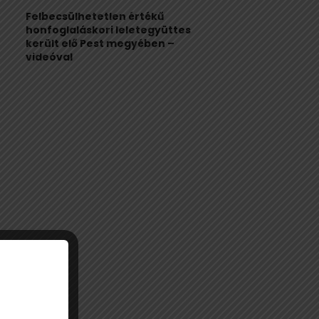
Felbecsülhetetlen értékű
honfoglaláskori leletegyüttes
került elő Pest megyében –
videóval