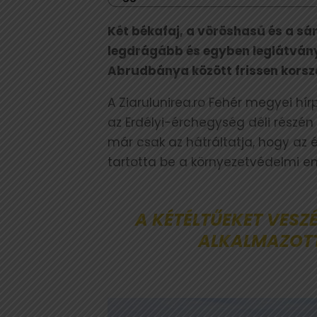
Két békafaj, a vöröshasú és a sá
legdrágább és egyben leglátván
Abrudbánya között frissen kors
A Ziarulunirea.ro Fehér megyei hír
az Erdélyi-érchegység déli részén
már csak az hátráltatja, hogy az 
tartotta be a környezetvédelmi en
A KÉTÉLTŰEKET VESZ
ALKALMAZOTT,