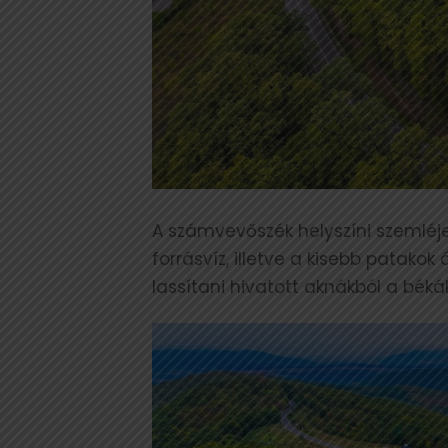
A számvevőszék helyszíni szemléje
forrásvíz, illetve a kisebb patak
lassítani hivatott aknákból a bék