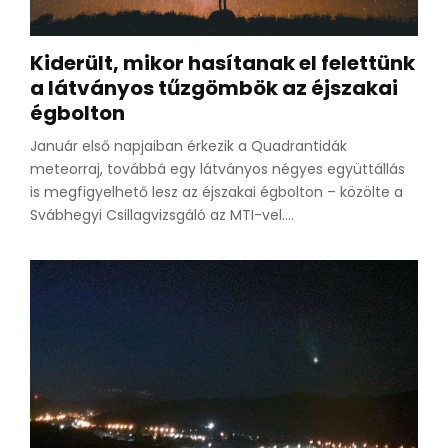
Kiderült, mikor hasítanak el felettünk
a látványos tűzgömbök az éjszakai
égbolton
Január első napjaiban érkezik a Quadrantidák
meteorraj, továbbá egy látványos négyes együttállás
is megfigyelhető lesz az éjszakai égbolton – közölte a
Svábhegyi Csillagvizsgáló az MTI-vel....