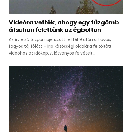
Videóra vették, ahogy egy tűzgömb
átsuhan felettünk az égbolton
Az év első tűzgömbje izzott fel fél 9 után a havas,
fagyos táj fölött – írja közösségi oldalára feltöltött
videóhoz az Időkép. A látványos felvételt...