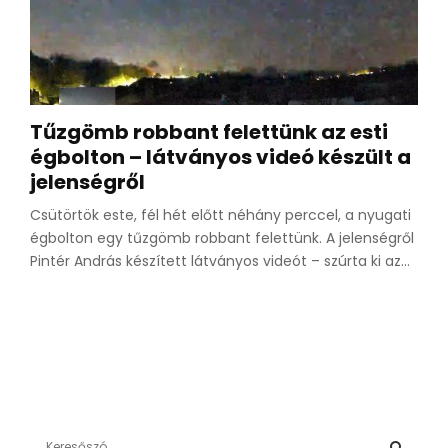
Tűzgömb robbant felettünk az esti
égbolton – látványos videó készült a
jelenségről
Csütörtök este, fél hét előtt néhány perccel, a nyugati
égbolton egy tűzgömb robbant felettünk. A jelenségről
Pintér András készített látványos videót – szúrta ki az...
S