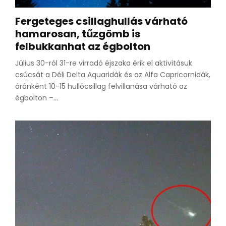
Fergeteges csillaghullás várható
hamarosan, tűzgömb is
felbukkanhat az égbolton
Július 30-ról 31-re virradó éjszaka érik el aktivitásuk
csúcsát a Déli Delta Aquaridák és az Alfa Capricornidák,
óránként 10-15 hullócsillag felvillanása várható az
égbolton –...