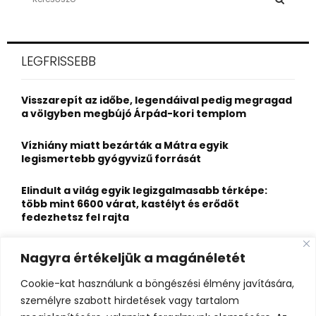
e
a
S
r
c
E
LEGFRISSEBB
h
f
A
o
Visszarepít az időbe, legendáival pedig megragad
r
R
a völgyben megbújó Árpád-kori templom
:
C
Vízhiány miatt bezárták a Mátra egyik
legismertebb gyógyvizű forrását
H
Elindult a világ egyik legizgalmasabb térképe:
több mint 6600 várat, kastélyt és erődöt
fedezhetsz fel rajta
Kigyulladt a Szőke Tisza legendás hajóroncsa,
Nagyra értékeljük a magánéletét
nagy erőkkel vonultak a tűzoltók
Cookie-kat használunk a böngészési élmény javítására,
Életveszélyes fenyegetést kapott, elmarad Majka
személyre szabott hirdetések vagy tartalom
erdélyi koncertje