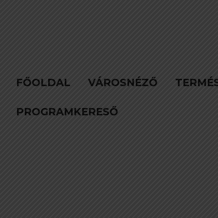
FŐOLDAL
VÁROSNÉZŐ
TERMÉ
PROGRAMKERESŐ