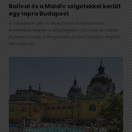
Balival és a Maldív szigetekkel került
egy lapra Budapest
A Tripadvisor idén is elkészítette a felhasználók
értékelései alapján a világ legjobb nászutas úti céljait.
Budapest pedig a rangsorban az első húszban végzett.
Ide vágynak...