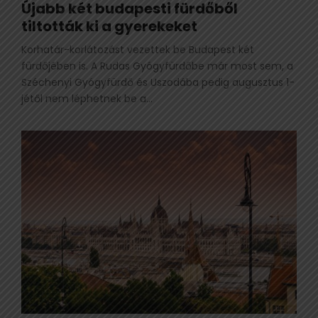
Újabb két budapesti fürdőből
tiltották ki a gyerekeket
Korhatár-korlátozást vezettek be Budapest két
fürdőjében is. A Rudas Gyógyfürdőbe már most sem, a
Széchenyi Gyógyfürdő és Uszodába pedig augusztus 1-
jétől nem léphetnek be a...