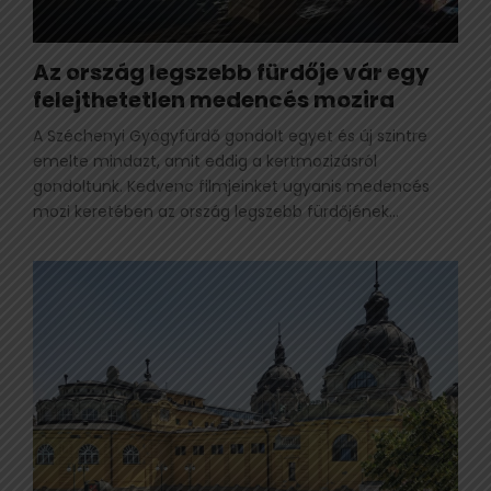
Az ország legszebb fürdője vár egy
felejthetetlen medencés mozira
A Széchenyi Gyógyfürdő gondolt egyet és új szintre
emelte mindazt, amit eddig a kertmozizásról
gondoltunk. Kedvenc filmjeinket ugyanis medencés
mozi keretében az ország legszebb fürdőjének...