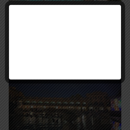
A világ második legpihentetőbb
helyévé választották Budapest
ikonikus fürdőjét
Csak Izland legendás Kék lagúnája tudta legyőzni a
csodálatos Széchenyi fürdőt. A Spa Seekers nevű
weboldal elhatározta, hogy segít megtalálni a világ
legpihentetőbb úti céljait....