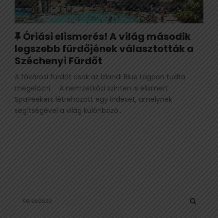
K
Óriási elismerés! A világ második
a
legszebb fürdőjének választották a
p
Széchenyi Fürdőt
c
A fővárosi fürdőt csak az izlandi Blue Lagoon tudta
s
megelőzni. A nemzetközi szinten is elismert
o
SpaPeekers létrehozott egy indexet, amelynek
l
segítségével a világ különböző...
ó
d
ó
S
e
a