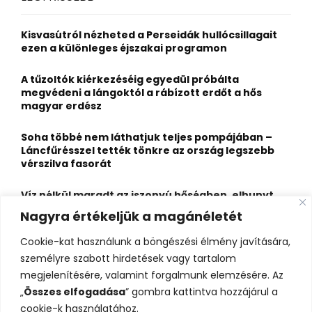
h
f
A
o
Kisvasútról nézheted a Perseidák hullócsillagait
r
R
ezen a különleges éjszakai programon
:
C
A tűzoltók kiérkezéséig egyedül próbálta
megvédeni a lángoktól a rábízott erdőt a hős
H
magyar erdész
Soha többé nem láthatjuk teljes pompájában –
Láncfűrésszel tették tönkre az ország legszebb
vérszilva fasorát
Víz nélkül maradt az iszonyú hőségben, elhunyt
egy kiránduló a legnépszerűbb horvát
Nagyra értékeljük a magánéletét
hegységben
Cookie-kat használunk a böngészési élmény javítására,
Felbecsülhetetlen értékű honfoglaláskori
személyre szabott hirdetések vagy tartalom
leletegyüttes került elő Pest megyében – videóval
megjelenítésére, valamint forgalmunk elemzésére. Az
„
Összes elfogadása
” gombra kattintva hozzájárul a
cookie-k használatához.