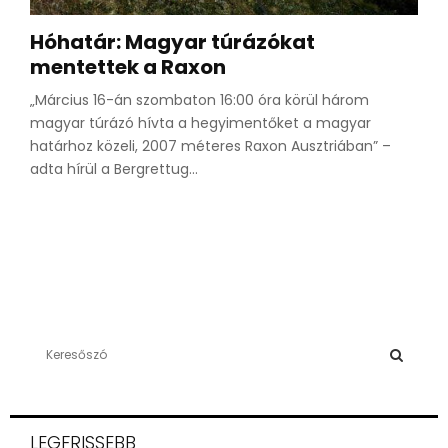
Hóhatár: Magyar túrázókat
mentettek a Raxon
„Március 16-án szombaton 16:00 óra körül három
magyar túrázó hívta a hegyimentőket a magyar
határhoz közeli, 2007 méteres Raxon Ausztriában” –
adta hírül a Bergrettug...
S
e
a
S
r
c
E
LEGFRISSEBB