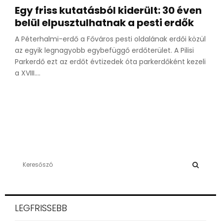
Egy friss kutatásból kiderült: 30 éven
belül elpusztulhatnak a pesti erdők
A Péterhalmi-erdő a Főváros pesti oldalának erdői közül
az egyik legnagyobb egybefüggő erdőterület. A Pilisi
Parkerdő ezt az erdőt évtizedek óta parkerdőként kezeli
a XVIII....
S
e
a
S
r
c
E
LEGFRISSEBB
h