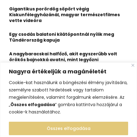
f
A
o
Gigantikus porördög söpört végig
r
R
Kiskunfélegyházánál, magyar természetfilmes
:
vette videóra
C
Egy csodás balatoni kilátópontnál nyílik meg
H
Tündérország kapuja
A nagybaracskai halfőző, akit egyszerűbb volt
örökös bajnokká avatni, mint legyőzni
Nagyra értékeljük a magánéletét
10 érdekesség a hosszú útra készülő gólyákról
Cookie-kat használunk a böngészési élmény javítására,
Kisvasútról nézheted a Perseidák hullócsillagait
személyre szabott hirdetések vagy tartalom
ezen a különleges éjszakai programon
megjelenítésére, valamint forgalmunk elemzésére. Az
„
Összes elfogadása
” gombra kattintva hozzájárul a
cookie-k használatához.
Összes elfogadása