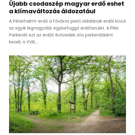
Újabb csodaszép magyar erdő eshet
a klímaváltozás áldozatául
A Péterhalmi-erdő a Főváros pesti oldalának erdői közül
az egyik legnagyobb egybefüggő erdőterület. A Pilisi
Parkerdő ezt az erdőt évtizedek óta parkerdőként
kezeli, a XVIII....