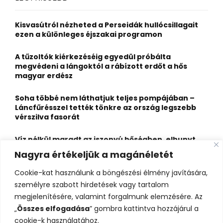
h
f
A
o
Kisvasútról nézheted a Perseidák hullócsillagait
r
R
ezen a különleges éjszakai programon
:
C
A tűzoltók kiérkezéséig egyedül próbálta
megvédeni a lángoktól a rábízott erdőt a hős
H
magyar erdész
Soha többé nem láthatjuk teljes pompájában –
Láncfűrésszel tették tönkre az ország legszebb
vérszilva fasorát
Víz nélkül maradt az iszonyú hőségben, elhunyt
egy kiránduló a legnépszerűbb horvát
Nagyra értékeljük a magánéletét
hegységben
Cookie-kat használunk a böngészési élmény javítására,
Felbecsülhetetlen értékű honfoglaláskori
személyre szabott hirdetések vagy tartalom
leletegyüttes került elő Pest megyében – videóval
megjelenítésére, valamint forgalmunk elemzésére. Az
„
Összes elfogadása
” gombra kattintva hozzájárul a
cookie-k használatához.