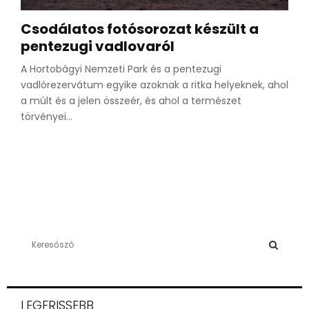
Csodálatos fotósorozat készült a
pentezugi vadlovaról
A Hortobágyi Nemzeti Park és a pentezugi
vadlórezervátum egyike azoknak a ritka helyeknek, ahol
a múlt és a jelen összeér, és ahol a természet
törvényei...
S
e
a
S
r
c
E
LEGFRISSEBB