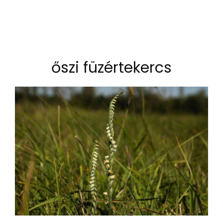
őszi füzértekercs