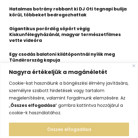
f
A
o
Hatalmas botrány robbant ki DJ Oti tegnapi bulija
r
R
körül, többeket bedrogozhattak
:
C
Gigantikus porördög söpört végig
Kiskunfélegyházánál, magyar természetfilmes
H
vette videóra
Egy csodás balatoni kilátópontnál nyílik meg
Tündérország kapuja
Nagyra értékeljük a magánéletét
A nagybaracskai halfőző, akit egyszerűbb volt
örökös bajnokká avatni, mint legyőzni
Cookie-kat használunk a böngészési élmény javítására,
személyre szabott hirdetések vagy tartalom
10 érdekesség a hosszú útra készülő gólyákról
megjelenítésére, valamint forgalmunk elemzésére. Az
„
Összes elfogadása
” gombra kattintva hozzájárul a
cookie-k használatához.
Összes elfogadása