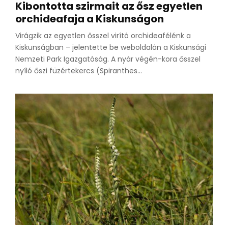
Kibontotta szirmait az ősz egyetlen
orchideafaja a Kiskunságon
Virágzik az egyetlen ősszel virító orchideafélénk a
Kiskunságban – jelentette be weboldalán a Kiskunsági
Nemzeti Park Igazgatóság. A nyár végén-kora ősszel
nyíló őszi füzértekercs (Spiranthes...