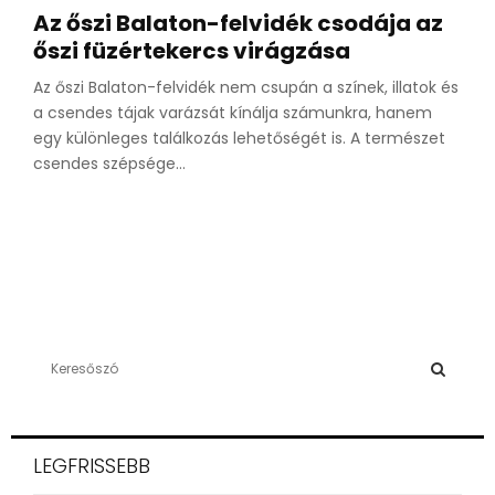
Az őszi Balaton-felvidék csodája az
őszi füzértekercs virágzása
Az őszi Balaton-felvidék nem csupán a színek, illatok és
a csendes tájak varázsát kínálja számunkra, hanem
egy különleges találkozás lehetőségét is. A természet
csendes szépsége...
S
e
a
S
r
c
E
LEGFRISSEBB
h