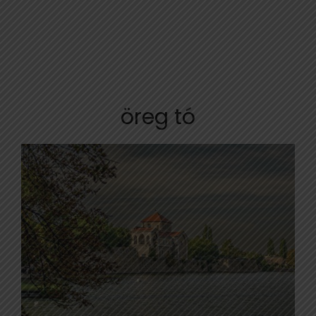
öreg tó