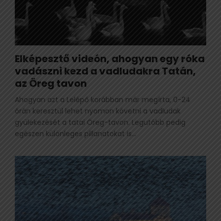
Elképesztő videón, ahogyan egy róka
vadászni kezd a vadludakra Tatán,
az Öreg tavon
Ahogyan azt a Lelépő korábban már megírta, 0-24
órán keresztül lehet nyomon követni a vadludak
gyülekezését a tatai Öreg-tavon. Legutóbb pedig
egészen különleges pillanatokat is...