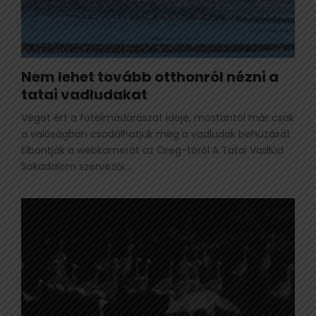
Nem lehet tovább otthonról nézni a
tatai vadludakat
Véget ért a fotelmadarászat ideje, mostantól már csak
a valóságban csodálhatjuk meg a vadludak behúzását.
Elbontják a webkamerát az Öreg-tóról A Tatai Vadlúd
Sokadalom szervezői...