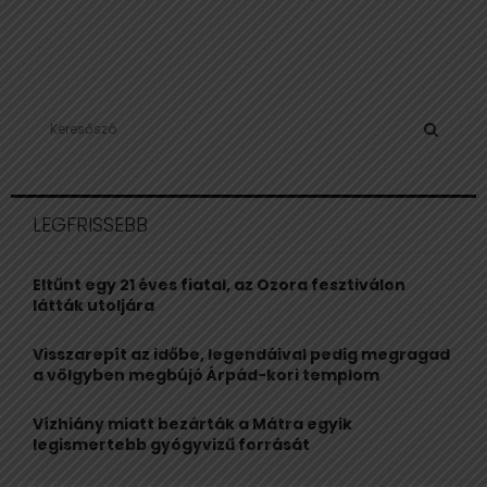
S
e
a
S
r
c
E
LEGFRISSEBB
h
f
A
o
Eltűnt egy 21 éves fiatal, az Ozora fesztiválon
r
R
látták utoljára
:
C
Visszarepít az időbe, legendáival pedig megragad
a völgyben megbújó Árpád-kori templom
H
Vízhiány miatt bezárták a Mátra egyik
legismertebb gyógyvizű forrását