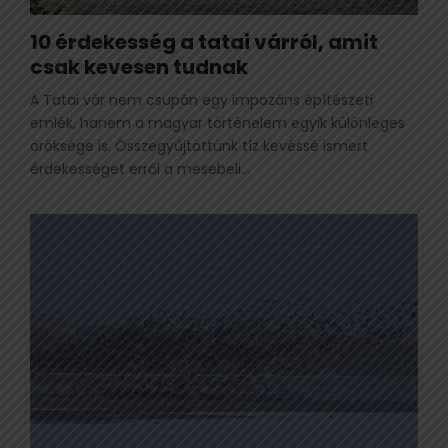
10 érdekesség a tatai várról, amit
csak kevesen tudnak
A Tatai vár nem csupán egy impozáns építészeti
emlék, hanem a magyar történelem egyik különleges
öröksége is. Összegyűjtöttünk tíz kevéssé ismert
érdekességet erről a mesebeli...