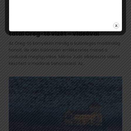
Több mint 15 ezer vadlúd élvezi a
tatai Öreg-tó vizét – videóval
Az Öreg-tó környékén mindig is különleges madárvilág
honolt, de idén különösen emlékezetes marad a
vadludak megfigyelése. Milinte Judit elképesztő videót
készített a madarak behúzásáról. Az...