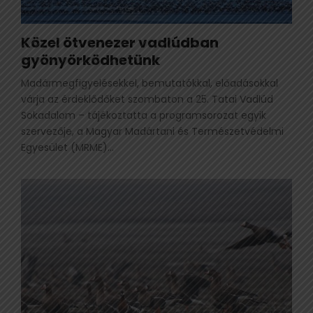
Közel ötvenezer vadlúdban
gyönyörködhetünk
Madármegfigyelésekkel, bemutatókkal, előadásokkal
várja az érdeklődőket szombaton a 25. Tatai Vadlúd
Sokadalom – tájékoztatta a programsorozat egyik
szervezője, a Magyar Madártani és Természetvédelmi
Egyesület (MRME)...