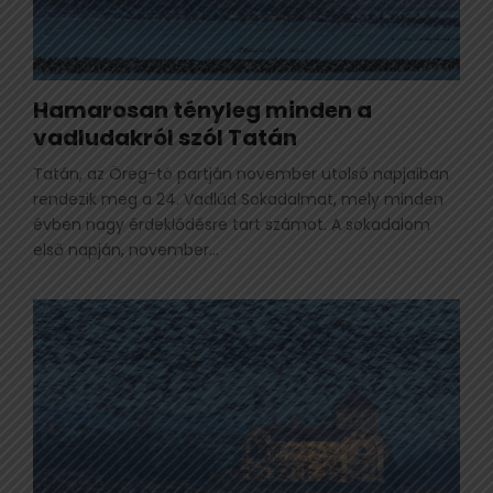
Hamarosan tényleg minden a
vadludakról szól Tatán
Tatán, az Öreg-tó partján november utolsó napjaiban
rendezik meg a 24. Vadlúd Sokadalmat, mely minden
évben nagy érdeklődésre tart számot. A sokadalom
első napján, november...