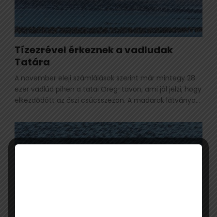
Tízezrével érkeznek a vadludak
Tatára
A november eleji számlálások szerint már mintegy 28
ezer vadlúd pihen a tatai Öreg-tavon, ami jól jelzi, hogy
elkezdődött az őszi csúcsszezon. A madarak látványa...