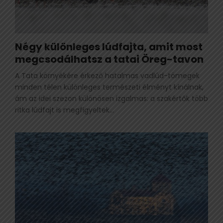
Négy különleges lúdfajta, amit most
megcsodálhatsz a tatai Öreg-tavon
A Tata környékére érkező hatalmas vadlúd-tömegek
minden télen különleges természeti élményt kínálnak,
ám az idei szezon különösen izgalmas: a szakértők több
ritka lúdfajt is megfigyeltek...