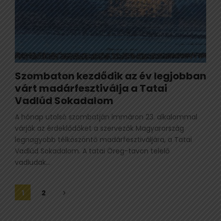
Szombaton kezdődik az év legjobban
várt madárfesztiválja a Tatai
Vadlúd Sokadalom
A hónap utolsó szombatján immáron 23. alkalommal
várják az érdeklődőket a szervezők Magyarország
legnagyobb télköszöntő madárfesztiváljára, a Tatai
Vadlúd Sokadalom. A tatai Öreg-tavon telelő
vadludak...
Bejegyzések
1
2
lapozása