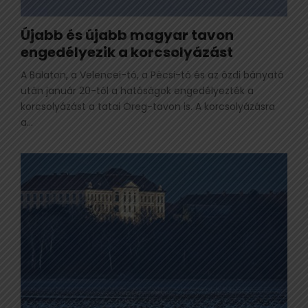
Újabb és újabb magyar tavon
engedélyezik a korcsolyázást
A Balaton, a Velencei-tó, a Pécsi-tó és az ózdi bányató
után január 20-tól a hatóságok engedélyezték a
korcsolyázást a tatai Öreg-tavon is. A korcsolyázásra
a...