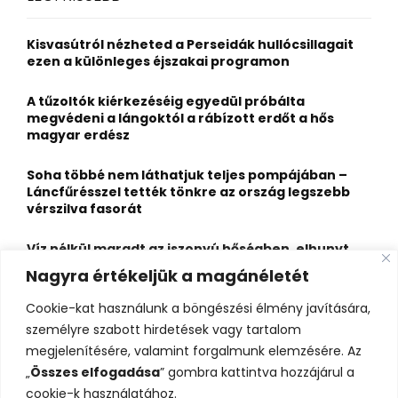
h
f
A
o
Kisvasútról nézheted a Perseidák hullócsillagait
r
R
ezen a különleges éjszakai programon
:
C
A tűzoltók kiérkezéséig egyedül próbálta
megvédeni a lángoktól a rábízott erdőt a hős
H
magyar erdész
Soha többé nem láthatjuk teljes pompájában –
Láncfűrésszel tették tönkre az ország legszebb
vérszilva fasorát
Víz nélkül maradt az iszonyú hőségben, elhunyt
egy kiránduló a legnépszerűbb horvát
Nagyra értékeljük a magánéletét
hegységben
Cookie-kat használunk a böngészési élmény javítására,
Felbecsülhetetlen értékű honfoglaláskori
személyre szabott hirdetések vagy tartalom
leletegyüttes került elő Pest megyében – videóval
megjelenítésére, valamint forgalmunk elemzésére. Az
„
Összes elfogadása
” gombra kattintva hozzájárul a
cookie-k használatához.