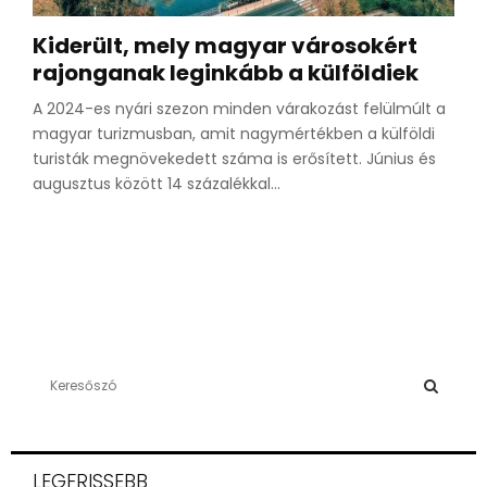
Kiderült, mely magyar városokért
rajonganak leginkább a külföldiek
A 2024-es nyári szezon minden várakozást felülmúlt a
magyar turizmusban, amit nagymértékben a külföldi
turisták megnövekedett száma is erősített. Június és
augusztus között 14 százalékkal...
S
e
a
S
r
c
E
LEGFRISSEBB