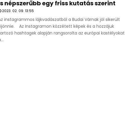
is népszerűbb egy friss kutatás szerint
2023. 02. 09. 13:55
Az instagrammos lájkvadászatból a Budai Várnak jól sikerült
kijönnie. Az Instagramon közzétett képek és a hozzájuk
tartozó hashtagek alapján rangsorolta az európai kastélyokat
...