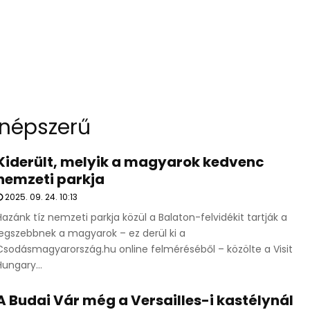
népszerű
Kiderült, melyik a magyarok kedvenc
nemzeti parkja
2025. 09. 24. 10:13
Hazánk tíz nemzeti parkja közül a Balaton-felvidékit tartják a
legszebbnek a magyarok – ez derül ki a
Csodásmagyarország.hu online felméréséből – közölte a Visit
Hungary...
A Budai Vár még a Versailles-i kastélynál