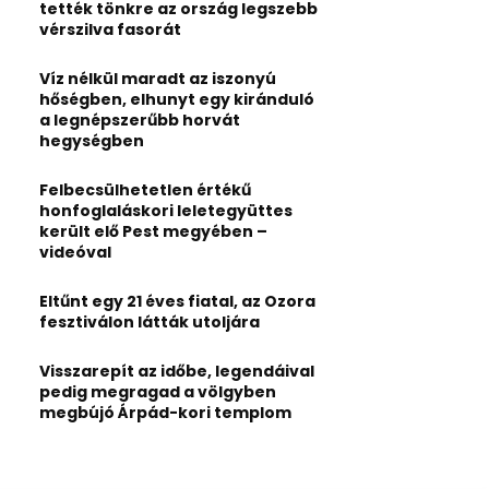
:
tették tönkre az ország legszebb
C
vérszilva fasorát
H
Víz nélkül maradt az iszonyú
hőségben, elhunyt egy kiránduló
a legnépszerűbb horvát
hegységben
Felbecsülhetetlen értékű
honfoglaláskori leletegyüttes
került elő Pest megyében –
videóval
Eltűnt egy 21 éves fiatal, az Ozora
fesztiválon látták utoljára
Visszarepít az időbe, legendáival
pedig megragad a völgyben
megbújó Árpád-kori templom