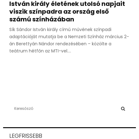
István király életének utolsó napjait
viszik színpadra az ország első
számú színházában
Sík Sándor István király című művének színpadi
adaptációját mutatja be a Nemzeti Színház március 2-
án Berettyán Nándor rendezésében – közölte a
teátrum hétfőn az MTI-vel....
S
e
a
S
r
c
E
LEGFRISSEBB
h