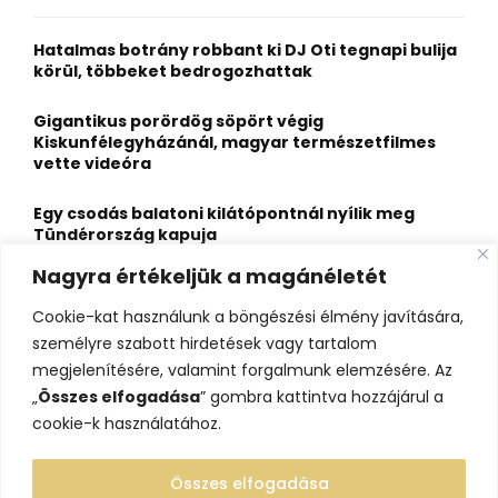
f
A
o
Hatalmas botrány robbant ki DJ Oti tegnapi bulija
r
R
körül, többeket bedrogozhattak
:
C
Gigantikus porördög söpört végig
Kiskunfélegyházánál, magyar természetfilmes
H
vette videóra
Egy csodás balatoni kilátópontnál nyílik meg
Tündérország kapuja
Nagyra értékeljük a magánéletét
A nagybaracskai halfőző, akit egyszerűbb volt
örökös bajnokká avatni, mint legyőzni
Cookie-kat használunk a böngészési élmény javítására,
személyre szabott hirdetések vagy tartalom
10 érdekesség a hosszú útra készülő gólyákról
megjelenítésére, valamint forgalmunk elemzésére. Az
„
Összes elfogadása
” gombra kattintva hozzájárul a
cookie-k használatához.
Összes elfogadása