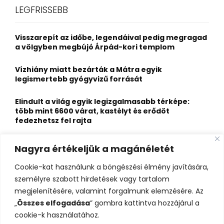
c
E
LEGFRISSEBB
h
f
A
o
Visszarepít az időbe, legendáival pedig megragad
r
R
a völgyben megbújó Árpád-kori templom
:
C
Vízhiány miatt bezárták a Mátra egyik
legismertebb gyógyvizű forrását
H
Elindult a világ egyik legizgalmasabb térképe:
több mint 6600 várat, kastélyt és erődöt
fedezhetsz fel rajta
Kigyulladt a Szőke Tisza legendás hajóroncsa,
Nagyra értékeljük a magánéletét
nagy erőkkel vonultak a tűzoltók
Cookie-kat használunk a böngészési élmény javítására,
Életveszélyes fenyegetést kapott, elmarad Majka
személyre szabott hirdetések vagy tartalom
erdélyi koncertje
megjelenítésére, valamint forgalmunk elemzésére. Az
„
Összes elfogadása
” gombra kattintva hozzájárul a
cookie-k használatához.