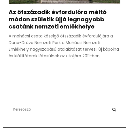
Az ötszázadik évfordulóra méltó
módon születik újjá legnagyobb
csatánk nemzeti emlékhelye
A mohácsi csata közelgő ötszázadik évfordulójára a
Duna-Dráva Nemzeti Park a Mohácsi Nemzeti
Emlékhely nagyszabású átalakítását tervezi. Új kápolna
és kiállítóterek létesülnek az utoljára 2011-ben,...
S
e
a
S
r