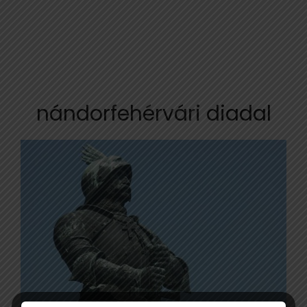
nándorfehérvári diadal