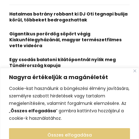
f
A
o
Hatalmas botrány robbant ki DJ Oti tegnapi bulija
r
R
körül, többeket bedrogozhattak
:
C
Gigantikus porördög söpört végig
Kiskunfélegyházánál, magyar természetfilmes
H
vette videóra
Egy csodás balatoni kilátópontnál nyílik meg
Tündérország kapuja
Nagyra értékeljük a magánéletét
A nagybaracskai halfőző, akit egyszerűbb volt
örökös bajnokká avatni, mint legyőzni
Cookie-kat használunk a böngészési élmény javítására,
személyre szabott hirdetések vagy tartalom
10 érdekesség a hosszú útra készülő gólyákról
megjelenítésére, valamint forgalmunk elemzésére. Az
„
Összes elfogadása
” gombra kattintva hozzájárul a
cookie-k használatához.
Összes elfogadása