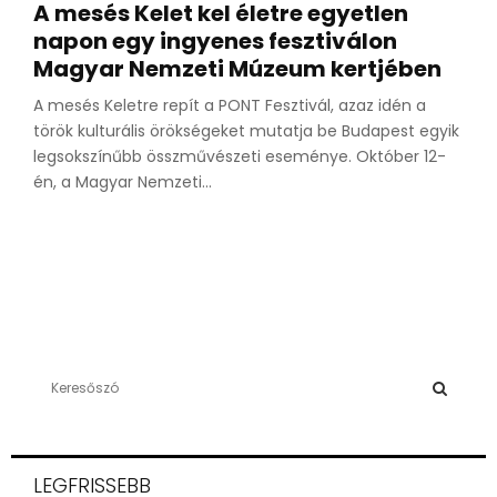
A mesés Kelet kel életre egyetlen
napon egy ingyenes fesztiválon
Magyar Nemzeti Múzeum kertjében
A mesés Keletre repít a PONT Fesztivál, azaz idén a
török kulturális örökségeket mutatja be Budapest egyik
legsokszínűbb összművészeti eseménye. Október 12-
én, a Magyar Nemzeti...
S
e
a
S
r
c
E
LEGFRISSEBB
h